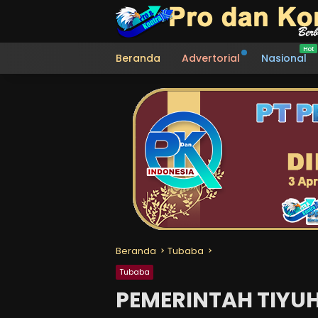
Langsung
ke
konten
Beranda
Advertorial
Nasional
Beranda
Tubaba
Tubaba
PEMERINTAH TIYU