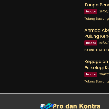
Tanpa Pen
Tubaba
29/07
Tulang Bawang B
Ahmad Abdi
Pulung Ken
Tubaba
29/07
PULUNG KENCANA 
Kegagalan P
Psikologi 
Tubaba
26/07
Tulang Bawang B