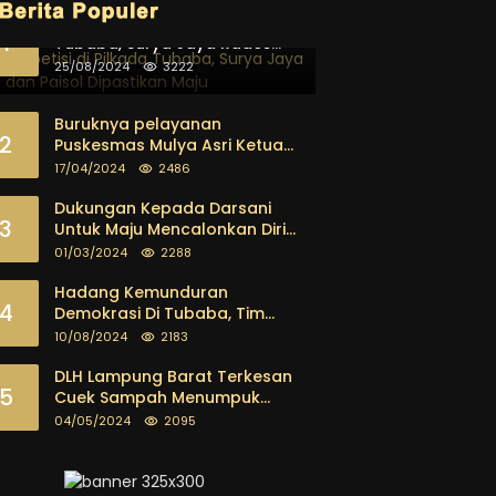
Berkompetisi di Pilkada
1
Tubaba, Surya Jaya Rades
dan Paisol Dipastikan Maju
25/08/2024
3222
Buruknya pelayanan
2
Puskesmas Mulya Asri Ketua
FKPK Mendesak Kadis Dinkes
17/04/2024
2486
Tubaba Ambil Tindakan
Tegas
Dukungan Kepada Darsani
3
Untuk Maju Mencalonkan Diri
sebagai Calon Bupati
01/03/2024
2288
Tubaba Terus Mengalir Baik
Dari Kalangan Pemuda
Hadang Kemunduran
4
sampai dengan tokoh
Demokrasi Di Tubaba, Tim
masyarakat
Pemenangan Kotak Kosong
10/08/2024
2183
Segera Dibentuk
DLH Lampung Barat Terkesan
5
Cuek Sampah Menumpuk
Tebarkan Bau Busuk
04/05/2024
2095