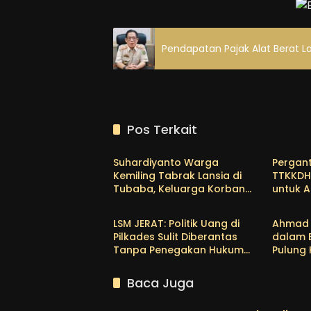
Pendapatan Pajak Alat Berat 
Pos Terkait
Tubaba
Tubab
Suhardiyanto Warga
Pergant
Kemiling Tabrak Lansia di
TTKKDH
Tubaba, Keluarga Korban
untuk A
Tubaba
Tubab
Tunggu Etikad Baik
Bertug
Himma
LSM JERAT: Politik Uang di
Ahmad 
Pilkades Sulit Diberantas
dalam 
Tanpa Penegakan Hukum
Pulung
yang Tegas
Empat P
Baca Juga