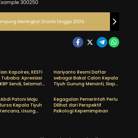
Lampung Meningkat Drastis hingga 200%
a
Tubaba
ian Kapolres, KESTI
Hariyanto Resmi Daftar
 Tubaba: Apresiasi
sebagai Bakal Calon Kepala
KBP Sendi, Selamat
Tiyuh Gunung Menanti, Siap
a
Tubaba
as untuk AKBP
Lanjutkan Pembangunan
wan
dan Tingkatkan
Abdi Patoni Maju
Kegagalan Pemerintah Perlu
Kesejahteraan Warga
Bursa Kepala Tiyuh
Dilihat dari Perspektif
 Kencana, Usung
Psikologi Kepemimpinan
rogram Prioritas