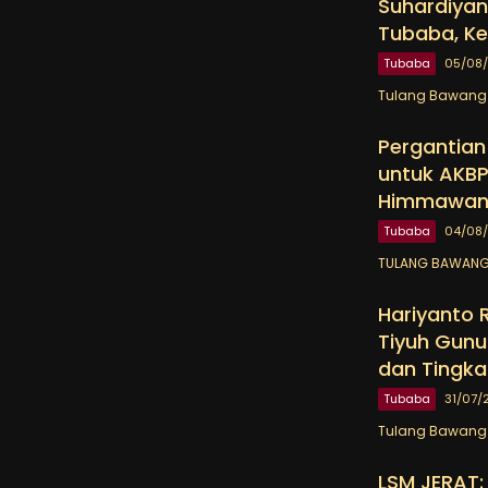
Suhardiyan
Tubaba, Ke
Tubaba
05/08
Tulang Bawang 
Pergantian
untuk AKBP
Himmawa
Tubaba
04/08
TULANG BAWANG 
Hariyanto 
Tiyuh Gunu
dan Tingka
Tubaba
31/07/
Tulang Bawang B
LSM JERAT: 