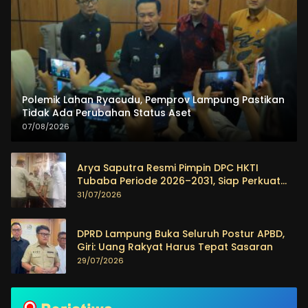
Polemik Lahan Ryacudu, Pemprov Lampung Pastikan
Tidak Ada Perubahan Status Aset
07/08/2026
Arya Saputra Resmi Pimpin DPC HKTI
Tubaba Periode 2026–2031, Siap Perkuat
Sektor Pertanian
31/07/2026
DPRD Lampung Buka Seluruh Postur APBD,
Giri: Uang Rakyat Harus Tepat Sasaran
29/07/2026