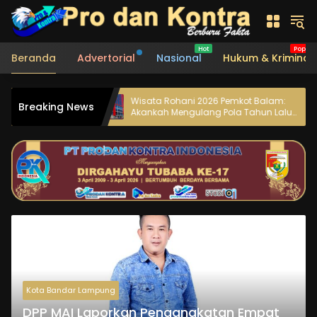
Langsung
ke
konten
Beranda
Advertorial
Nasional
Hukum & Kriminal
pat
Wisata Rohani 2026 Pemkot Balam:
LSM 
Breaking News
i,
Akankah Mengulang Pola Tahun Lalu
Keja
an
yang Menjadi Sorotan BPK?
Reage
KPK d
Kota Bandar Lampung
DPP MAI Laporkan Pengangkatan Empat