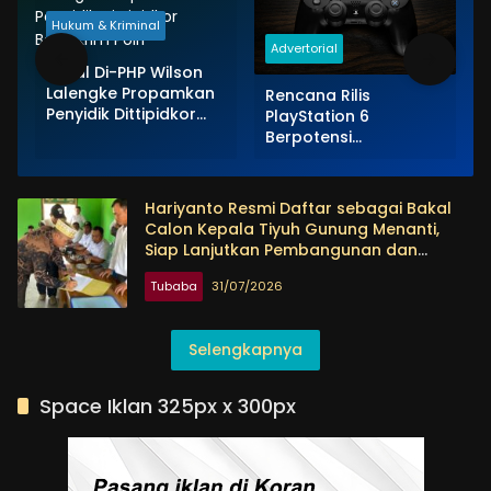
Hukum & Kriminal
Advertorial
Kesal Di-PHP Wilson
Lalengke Propamkan
Rencana Rilis
Penyidik Dittipidkor
PlayStation 6
Bareskrim Polri
Berpotensi
Terungkap, Berkat
Microsoft
Hariyanto Resmi Daftar sebagai Bakal
Calon Kepala Tiyuh Gunung Menanti,
Siap Lanjutkan Pembangunan dan
Tingkatkan Kesejahteraan Warga
Tubaba
31/07/2026
Selengkapnya
Space Iklan 325px x 300px