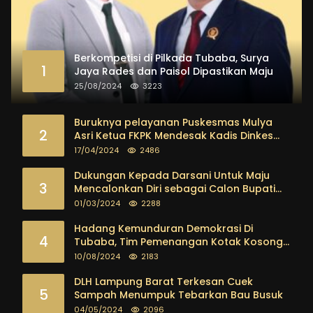
Berkompetisi di Pilkada Tubaba, Surya
1
Jaya Rades dan Paisol Dipastikan Maju
25/08/2024
3223
Buruknya pelayanan Puskesmas Mulya
2
Asri Ketua FKPK Mendesak Kadis Dinkes
Tubaba Ambil Tindakan Tegas
17/04/2024
2486
Dukungan Kepada Darsani Untuk Maju
3
Mencalonkan Diri sebagai Calon Bupati
Tubaba Terus Mengalir Baik Dari
01/03/2024
2288
Kalangan Pemuda sampai dengan tokoh
masyarakat
Hadang Kemunduran Demokrasi Di
4
Tubaba, Tim Pemenangan Kotak Kosong
Segera Dibentuk
10/08/2024
2183
DLH Lampung Barat Terkesan Cuek
5
Sampah Menumpuk Tebarkan Bau Busuk
04/05/2024
2096