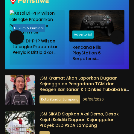
Hukum & Kriminal
Advertorial
Kesal Di-PHP Wilson
Lalengke Propamkan
Rencana Rilis
Penyidik Dittipidkor
PlayStation 6
Bareskrim Polri
g
Berpotensi
Terungkap, Berkat
Microsoft
LSM Kramat Akan Laporkan Dugaan
Kejanggalan Pengadaan TCM dan
Reagen Sanitarian Kit Dinkes Tubaba ke
KPK dan Kejagung
Kota Bandar Lampung
06/08/2026
LSM SIKAD Siapkan Aksi Demo, Desak
Kejati Selidiki Dugaan Kejanggalan
Proyek DED PSDA Lampung