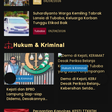
Blog
06/08/2026
Suhardiyanto Warga Kemiling Tabrak
Lansia di Tubaba, Keluarga Korban
Tunggu Etikad Baik
Tubaba
05/08/2026
Hukum & Kriminal
Demo di Kejati, KERAMAT
Hukum & Kriminal
Desak Periksa Belanja
Kebersihan Setda
Kejati dan BPBD
Tubaba yang Sarat
Lampung Siap-siap
Penyimpangan
Didemo, Desakannya
soal Dugaan
Penyimpangan Proyek
Pergantian Kapolres, KESTI TTKKDH