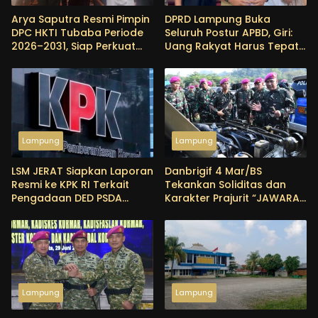
Arya Saputra Resmi Pimpin
DPRD Lampung Buka
DPC HKTI Tubaba Periode
Seluruh Postur APBD, Giri:
2026–2031, Siap Perkuat
Uang Rakyat Harus Tepat
Sektor Pertanian
Sasaran
Lampung
Lampung
LSM JERAT Siapkan Laporan
Danbrigif 4 Mar/BS
Resmi ke KPK RI Terkait
Tekankan Soliditas dan
Pengadaan DED PSDA
Karakter Prajurit “JAWARA“
Lampung
pada Apel Gabungan di
Lampung
Lampung
Lampung