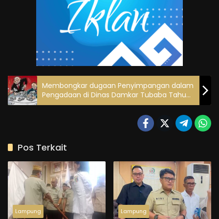
Membongkar dugaan Penyimpangan dalam
Pengadaan di Dinas Damkar Tubaba Tahun
2025
Pos Terkait
Lampung
Lampung