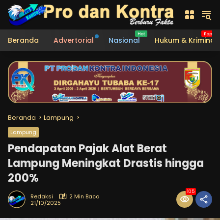
Langsung
ke
konten
Beranda
Advertorial
Nasional
Hukum & Kriminal
Beranda
Lampung
Lampung
Pendapatan Pajak Alat Berat
Lampung Meningkat Drastis hingga
200%
105
Redaksi
2 Min Baca
21/10/2025