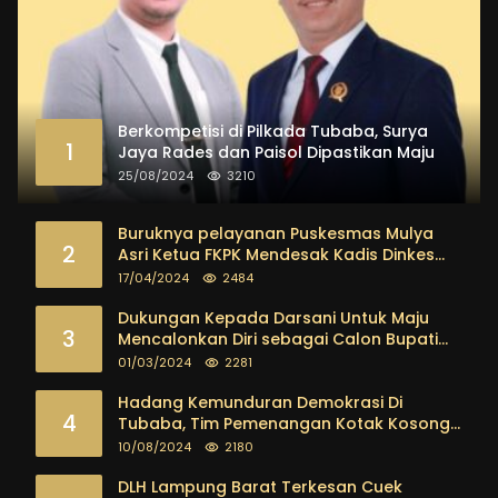
Berkompetisi di Pilkada Tubaba, Surya
1
Jaya Rades dan Paisol Dipastikan Maju
25/08/2024
3210
Buruknya pelayanan Puskesmas Mulya
2
Asri Ketua FKPK Mendesak Kadis Dinkes
Tubaba Ambil Tindakan Tegas
17/04/2024
2484
Dukungan Kepada Darsani Untuk Maju
3
Mencalonkan Diri sebagai Calon Bupati
Tubaba Terus Mengalir Baik Dari
01/03/2024
2281
Kalangan Pemuda sampai dengan tokoh
masyarakat
Hadang Kemunduran Demokrasi Di
4
Tubaba, Tim Pemenangan Kotak Kosong
Segera Dibentuk
10/08/2024
2180
DLH Lampung Barat Terkesan Cuek