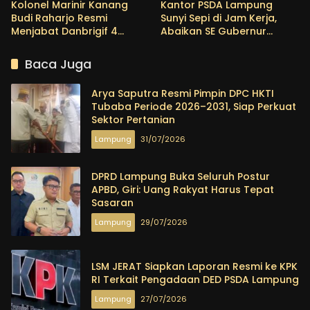
Kolonel Marinir Kanang
Kantor PSDA Lampung
Budi Raharjo Resmi
Sunyi Sepi di Jam Kerja,
Menjabat Danbrigif 4
Abaikan SE Gubernur
Mar/BS
tentang WFH?
Baca Juga
Arya Saputra Resmi Pimpin DPC HKTI
Tubaba Periode 2026–2031, Siap Perkuat
Sektor Pertanian
Lampung
31/07/2026
DPRD Lampung Buka Seluruh Postur
APBD, Giri: Uang Rakyat Harus Tepat
Sasaran
Lampung
29/07/2026
LSM JERAT Siapkan Laporan Resmi ke KPK
RI Terkait Pengadaan DED PSDA Lampung
Lampung
27/07/2026