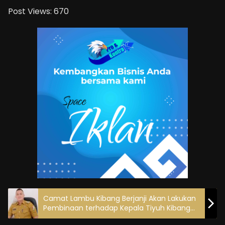
Post Views:
670
Camat Lambu Kibang Berjanji Akan Lakukan
Pembinaan terhadap Kepala Tiyuh Kibang
Tri Jaya