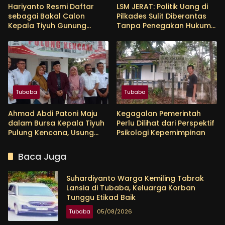
Hariyanto Resmi Daftar
LSM JERAT: Politik Uang di
sebagai Bakal Calon
Pilkades Sulit Diberantas
Kepala Tiyuh Gunung
Tanpa Penegakan Hukum
Menanti, Siap Lanjutkan
yang Tegas
Pembangunan dan
Tingkatkan Kesejahteraan
Warga
Tubaba
Tubaba
Ahmad Abdi Patoni Maju
Kegagalan Pemerintah
dalam Bursa Kepala Tiyuh
Perlu Dilihat dari Perspektif
Pulung Kencana, Usung
Psikologi Kepemimpinan
Empat Program Prioritas
Baca Juga
Suhardiyanto Warga Kemiling Tabrak
Lansia di Tubaba, Keluarga Korban
Tunggu Etikad Baik
Tubaba
05/08/2026