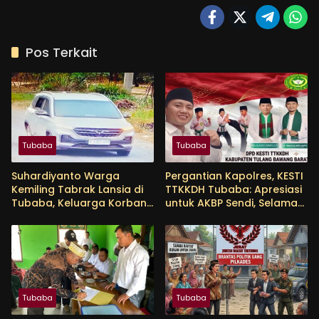
Pos Terkait
Tubaba
Tubaba
Suhardiyanto Warga
Pergantian Kapolres, KESTI
Kemiling Tabrak Lansia di
TTKKDH Tubaba: Apresiasi
Tubaba, Keluarga Korban
untuk AKBP Sendi, Selamat
Tunggu Etikad Baik
Bertugas untuk AKBP
Himmawan
Tubaba
Tubaba