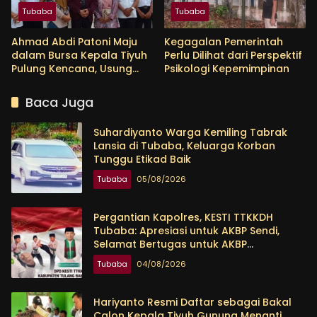
Tubaba
Tubaba
Ahmad Abdi Patoni Maju
Kegagalan Pemerintah
dalam Bursa Kepala Tiyuh
Perlu Dilihat dari Perspektif
Pulung Kencana, Usung
Psikologi Kepemimpinan
Empat Program Prioritas
Baca Juga
Suhardiyanto Warga Kemiling Tabrak
Lansia di Tubaba, Keluarga Korban
Tunggu Etikad Baik
Tubaba
05/08/2026
Pergantian Kapolres, KESTI TTKKDH
Tubaba: Apresiasi untuk AKBP Sendi,
Selamat Bertugas untuk AKBP
Himmawan
Tubaba
04/08/2026
Hariyanto Resmi Daftar sebagai Bakal
Calon Kepala Tiyuh Gunung Menanti,