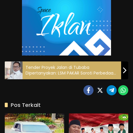
Tender Proyek Jalan di Tubaba
Dipertanyakan: LSM PAKAR Soroti Perbedaan
Data LPJK dan Pokja UKPBJ
Pos Terkait