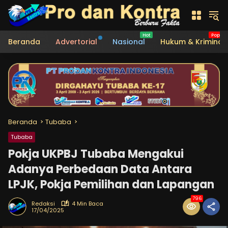
Langsung
ke
konten
Beranda
Advertorial
Nasional
Hukum & Kriminal
Beranda
Tubaba
Tubaba
Pokja UKPBJ Tubaba Mengakui
Adanya Perbedaan Data Antara
LPJK, Pokja Pemilihan dan Lapangan
796
Redaksi
4 Min Baca
17/04/2025