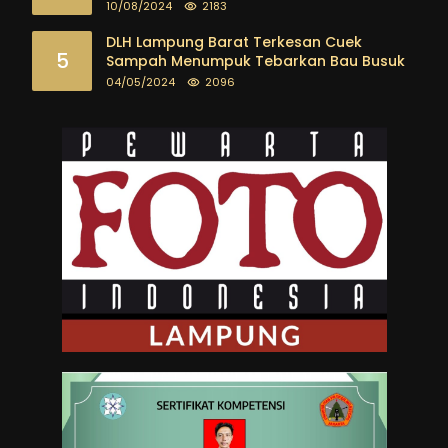
Segera Dibentuk
10/08/2024
2183
DLH Lampung Barat Terkesan Cuek
5
Sampah Menumpuk Tebarkan Bau Busuk
04/05/2024
2096