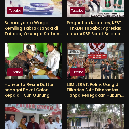
Tubaba
Tubaba
Suhardiyanto Warga
Pergantian Kapolres, KESTI
Kemiling Tabrak Lansia di
TTKKDH Tubaba: Apresiasi
Tubaba, Keluarga Korban
untuk AKBP Sendi, Selamat
Tunggu Etikad Baik
Bertugas untuk AKBP
Himmawan
Tubaba
Tubaba
Hariyanto Resmi Daftar
LSM JERAT: Politik Uang di
sebagai Bakal Calon
Pilkades Sulit Diberantas
Kepala Tiyuh Gunung
Tanpa Penegakan Hukum
Menanti, Siap Lanjutkan
yang Tegas
Pembangunan dan
Tingkatkan Kesejahteraan
Warga