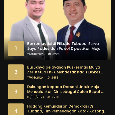
Berkompetisi di Pilkada Tubaba, Surya
1
Jaya Rades dan Paisol Dipastikan Maju
25/08/2024
3224
Buruknya pelayanan Puskesmas Mulya
2
Asri Ketua FKPK Mendesak Kadis Dinkes
Tubaba Ambil Tindakan Tegas
17/04/2024
2488
Dukungan Kepada Darsani Untuk Maju
3
Mencalonkan Diri sebagai Calon Bupati
Tubaba Terus Mengalir Baik Dari
01/03/2024
2290
Kalangan Pemuda sampai dengan tokoh
masyarakat
Hadang Kemunduran Demokrasi Di
4
Tubaba, Tim Pemenangan Kotak Kosong