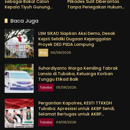
sebagai Bakal Calon
Pilkades Sulit Diberantas
Kepala Tiyuh Gunung
Tanpa Penegakan Hukum
Menanti, Siap Lanjutkan
yang Tegas
Pembangunan dan
Baca Juga
Tingkatkan Kesejahteraan
Warga
LSM SIKAD Siapkan Aksi Demo, Desak
Kejati Selidiki Dugaan Kejanggalan
Proyek DED PSDA Lampung
Blog
06/08/2026
Suhardiyanto Warga Kemiling Tabrak
Lansia di Tubaba, Keluarga Korban
Tunggu Etikad Baik
Tubaba
05/08/2026
Pergantian Kapolres, KESTI TTKKDH
Tubaba: Apresiasi untuk AKBP Sendi,
Selamat Bertugas untuk AKBP
Himmawan
Tubaba
04/08/2026