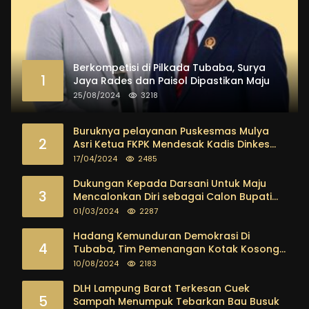
Berkompetisi di Pilkada Tubaba, Surya
1
Jaya Rades dan Paisol Dipastikan Maju
25/08/2024
3218
Buruknya pelayanan Puskesmas Mulya
2
Asri Ketua FKPK Mendesak Kadis Dinkes
Tubaba Ambil Tindakan Tegas
17/04/2024
2485
Dukungan Kepada Darsani Untuk Maju
3
Mencalonkan Diri sebagai Calon Bupati
Tubaba Terus Mengalir Baik Dari
01/03/2024
2287
Kalangan Pemuda sampai dengan tokoh
masyarakat
Hadang Kemunduran Demokrasi Di
4
Tubaba, Tim Pemenangan Kotak Kosong
Segera Dibentuk
10/08/2024
2183
DLH Lampung Barat Terkesan Cuek
5
Sampah Menumpuk Tebarkan Bau Busuk