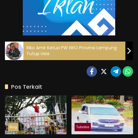
Riko Amir Ketua PW IWO Provinsi Lampung
Tutup Usia
Pos Terkait
Blog
Tubaba