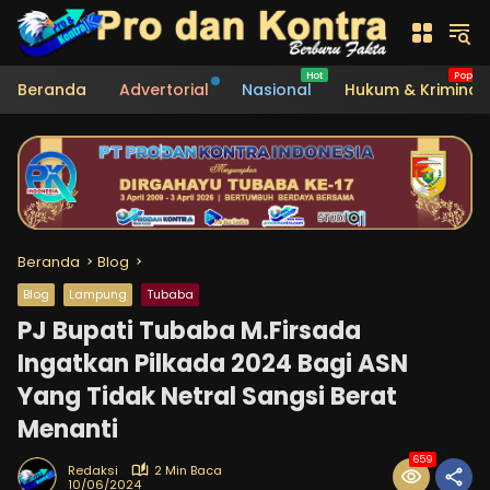
Langsung
ke
konten
Beranda
Advertorial
Nasional
Hukum & Kriminal
Beranda
Blog
Blog
Lampung
Tubaba
PJ Bupati Tubaba M.Firsada
Ingatkan Pilkada 2024 Bagi ASN
Yang Tidak Netral Sangsi Berat
Menanti
659
Redaksi
2 Min Baca
10/06/2024