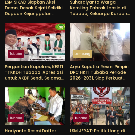
LSM SIKAD Siapkan Aksi
Suhardiyanto Warga
Demo, Desak Kejati Selidiki
Kemiling Tabrak Lansia di
Dugaan Kejanggalan
Tubaba, Keluarga Korban
Proyek DED PSDA Lampung
Tunggu Etikad Baik
Tubaba
Lampung
Pergantian Kapolres, KESTI
Arya Saputra Resmi Pimpin
TTKKDH Tubaba: Apresiasi
DPC HKTI Tubaba Periode
untuk AKBP Sendi, Selamat
2026–2031, Siap Perkuat
Bertugas untuk AKBP
Sektor Pertanian
Himmawan
Tubaba
Tubaba
Hariyanto Resmi Daftar
LSM JERAT: Politik Uang di