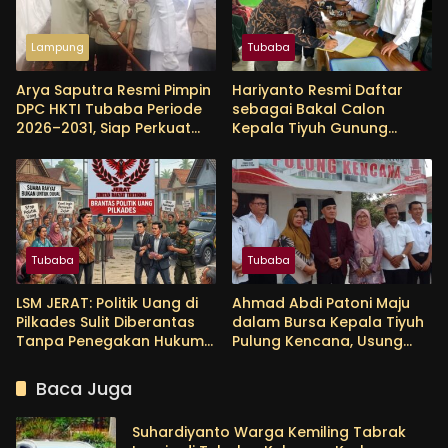
Lampung
Tubaba
Arya Saputra Resmi Pimpin
Hariyanto Resmi Daftar
DPC HKTI Tubaba Periode
sebagai Bakal Calon
2026–2031, Siap Perkuat
Kepala Tiyuh Gunung
Sektor Pertanian
Menanti, Siap Lanjutkan
Pembangunan dan
Tingkatkan Kesejahteraan
Warga
Tubaba
Tubaba
LSM JERAT: Politik Uang di
Ahmad Abdi Patoni Maju
Pilkades Sulit Diberantas
dalam Bursa Kepala Tiyuh
Tanpa Penegakan Hukum
Pulung Kencana, Usung
yang Tegas
Empat Program Prioritas
Baca Juga
Suhardiyanto Warga Kemiling Tabrak