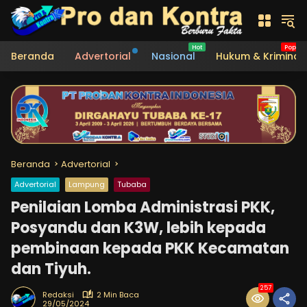
Langsung
ke
konten
Beranda
Advertorial
Nasional
Hukum & Kriminal
Beranda
Advertorial
Advertorial
Lampung
Tubaba
Penilaian Lomba Administrasi PKK,
Posyandu dan K3W, lebih kepada
pembinaan kepada PKK Kecamatan
dan Tiyuh.
257
Redaksi
2 Min Baca
29/05/2024