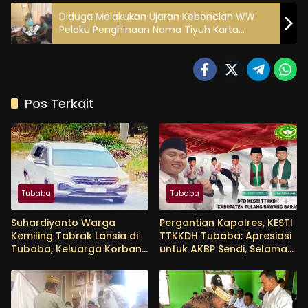
Diduga Melakukan Ujaran Kebencian WW
Pelaku Penghinaan Nama Tiyuh Karta
Diperiksa Tipiter Polres Tubaba
Pos Terkait
Tubaba
Tubaba
Suhardiyanto Warga
Pergantian Kapolres, KESTI
Kemiling Tabrak Lansia di
TTKKDH Tubaba: Apresiasi
Tubaba, Keluarga Korban
untuk AKBP Sendi, Selamat
Tunggu Etikad Baik
Bertugas untuk AKBP
Himmawan