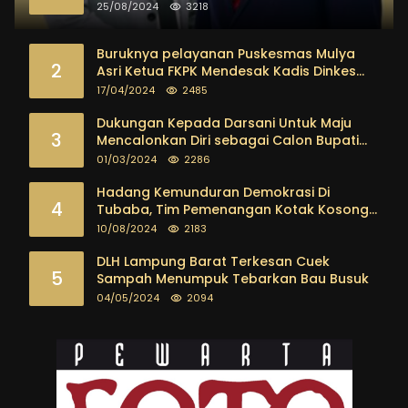
25/08/2024
3218
Buruknya pelayanan Puskesmas Mulya
2
Asri Ketua FKPK Mendesak Kadis Dinkes
Tubaba Ambil Tindakan Tegas
17/04/2024
2485
Dukungan Kepada Darsani Untuk Maju
3
Mencalonkan Diri sebagai Calon Bupati
Tubaba Terus Mengalir Baik Dari
01/03/2024
2286
Kalangan Pemuda sampai dengan tokoh
masyarakat
Hadang Kemunduran Demokrasi Di
4
Tubaba, Tim Pemenangan Kotak Kosong
Segera Dibentuk
10/08/2024
2183
DLH Lampung Barat Terkesan Cuek
5
Sampah Menumpuk Tebarkan Bau Busuk
04/05/2024
2094