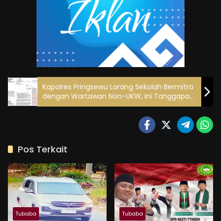
Kapolres Pringsewu Larang Sekolah Bermitra
dengan Wartawan Non-UKW, Ini Tanggapan
Wilson Lalengke
Pos Terkait
Tubaba
Tubaba