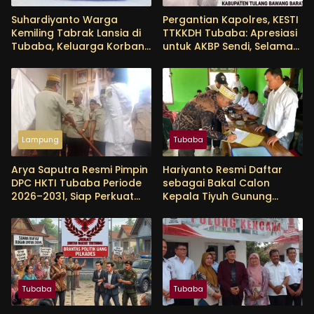
Suhardiyanto Warga
Pergantian Kapolres, KESTI
Kemiling Tabrak Lansia di
TTKKDH Tubaba: Apresiasi
Tubaba, Keluarga Korban
untuk AKBP Sendi, Selamat
Tunggu Etikad Baik
Bertugas untuk AKBP
Himmawan
Lampung
Tubaba
Arya Saputra Resmi Pimpin
Hariyanto Resmi Daftar
DPC HKTI Tubaba Periode
sebagai Bakal Calon
2026–2031, Siap Perkuat
Kepala Tiyuh Gunung
Sektor Pertanian
Menanti, Siap Lanjutkan
Pembangunan dan
Tingkatkan Kesejahteraan
Warga
Tubaba
Tubaba