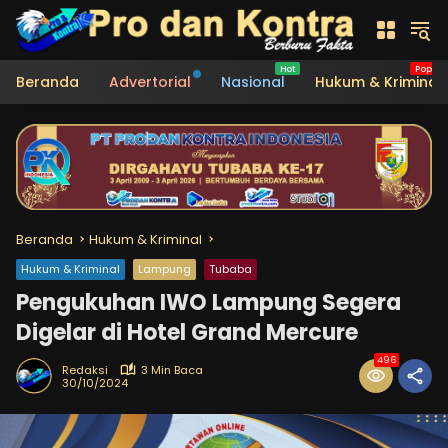
Langsung
ke
konten
Beranda
Advertorial
Nasional
Hukum & Kriminal
Beranda
Hukum & Kriminal
Hukum & Kriminal
Lampung
Tubaba
Pengukuhan IWO Lampung Segera
Digelar di Hotel Grand Mercure
496
Redaksi
3 Min Baca
30/10/2024