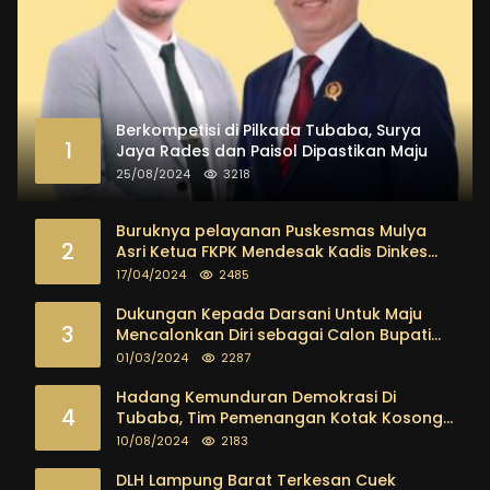
Berkompetisi di Pilkada Tubaba, Surya
1
Jaya Rades dan Paisol Dipastikan Maju
25/08/2024
3218
Buruknya pelayanan Puskesmas Mulya
2
Asri Ketua FKPK Mendesak Kadis Dinkes
Tubaba Ambil Tindakan Tegas
17/04/2024
2485
Dukungan Kepada Darsani Untuk Maju
3
Mencalonkan Diri sebagai Calon Bupati
Tubaba Terus Mengalir Baik Dari
01/03/2024
2287
Kalangan Pemuda sampai dengan tokoh
masyarakat
Hadang Kemunduran Demokrasi Di
4
Tubaba, Tim Pemenangan Kotak Kosong
Segera Dibentuk
10/08/2024
2183
DLH Lampung Barat Terkesan Cuek