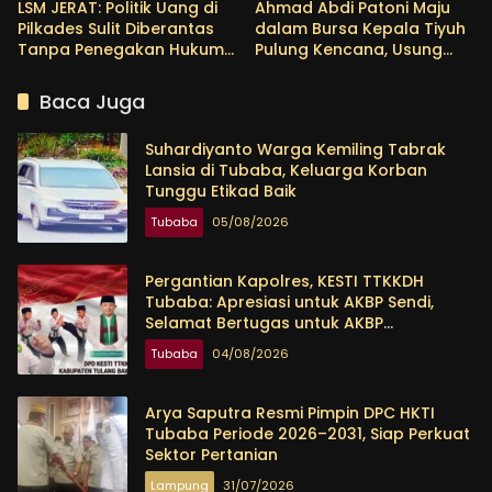
LSM JERAT: Politik Uang di
Ahmad Abdi Patoni Maju
Pilkades Sulit Diberantas
dalam Bursa Kepala Tiyuh
Tanpa Penegakan Hukum
Pulung Kencana, Usung
yang Tegas
Empat Program Prioritas
Baca Juga
Suhardiyanto Warga Kemiling Tabrak
Lansia di Tubaba, Keluarga Korban
Tunggu Etikad Baik
Tubaba
05/08/2026
Pergantian Kapolres, KESTI TTKKDH
Tubaba: Apresiasi untuk AKBP Sendi,
Selamat Bertugas untuk AKBP
Himmawan
Tubaba
04/08/2026
Arya Saputra Resmi Pimpin DPC HKTI
Tubaba Periode 2026–2031, Siap Perkuat
Sektor Pertanian
Lampung
31/07/2026