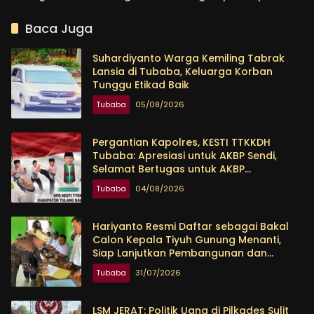
Empat Program Prioritas
Baca Juga
Suhardiyanto Warga Kemiling Tabrak
Lansia di Tubaba, Keluarga Korban
Tunggu Etikad Baik
Tubaba
05/08/2026
Pergantian Kapolres, KESTI TTKKDH
Tubaba: Apresiasi untuk AKBP Sendi,
Selamat Bertugas untuk AKBP
Himmawan
Tubaba
04/08/2026
Hariyanto Resmi Daftar sebagai Bakal
Calon Kepala Tiyuh Gunung Menanti,
Siap Lanjutkan Pembangunan dan
Tingkatkan Kesejahteraan Warga
Tubaba
31/07/2026
LSM JERAT: Politik Uang di Pilkades Sulit