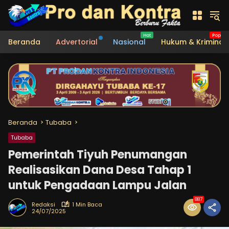
Langsung
ke
konten
Beranda
Advertorial
Nasional
Hukum & Kriminal
Beranda
Tubaba
Tubaba
Pemerintah Tiyuh Penumangan
Realisasikan Dana Desa Tahap 1
untuk Pengadaan Lampu Jalan
887
Redaksi
1 Min Baca
24/07/2025