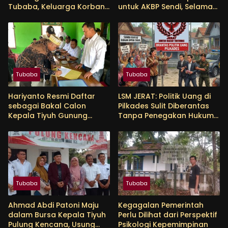
Tubaba, Keluarga Korban
untuk AKBP Sendi, Selamat
Tunggu Etikad Baik
Bertugas untuk AKBP
Himmawan
Tubaba
Tubaba
Hariyanto Resmi Daftar
LSM JERAT: Politik Uang di
sebagai Bakal Calon
Pilkades Sulit Diberantas
Kepala Tiyuh Gunung
Tanpa Penegakan Hukum
Menanti, Siap Lanjutkan
yang Tegas
Pembangunan dan
Tingkatkan Kesejahteraan
Warga
Tubaba
Tubaba
Ahmad Abdi Patoni Maju
Kegagalan Pemerintah
dalam Bursa Kepala Tiyuh
Perlu Dilihat dari Perspektif
Pulung Kencana, Usung
Psikologi Kepemimpinan