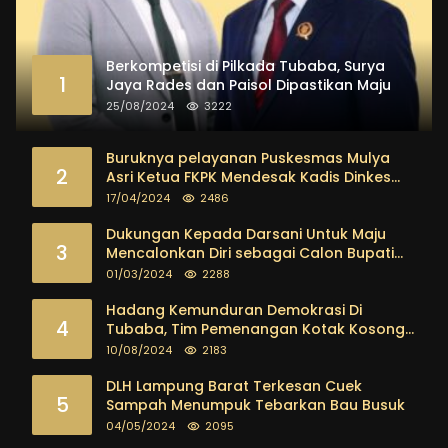
Berkompetisi di Pilkada Tubaba, Surya
1
Jaya Rades dan Paisol Dipastikan Maju
25/08/2024
3222
Buruknya pelayanan Puskesmas Mulya
2
Asri Ketua FKPK Mendesak Kadis Dinkes
Tubaba Ambil Tindakan Tegas
17/04/2024
2486
Dukungan Kepada Darsani Untuk Maju
3
Mencalonkan Diri sebagai Calon Bupati
Tubaba Terus Mengalir Baik Dari
01/03/2024
2288
Kalangan Pemuda sampai dengan tokoh
masyarakat
Hadang Kemunduran Demokrasi Di
4
Tubaba, Tim Pemenangan Kotak Kosong
Segera Dibentuk
10/08/2024
2183
DLH Lampung Barat Terkesan Cuek
5
Sampah Menumpuk Tebarkan Bau Busuk
04/05/2024
2095