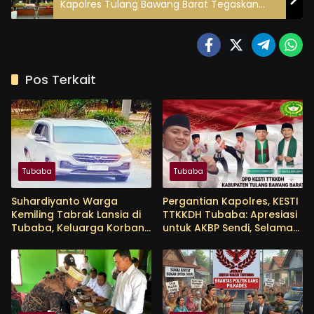
Kapolres Tulang Bawang Barat Tegaskan
Komitmen Polri
Pos Terkait
Tubaba
Tubaba
Suhardiyanto Warga
Pergantian Kapolres, KESTI
Kemiling Tabrak Lansia di
TTKKDH Tubaba: Apresiasi
Tubaba, Keluarga Korban
untuk AKBP Sendi, Selamat
Tunggu Etikad Baik
Bertugas untuk AKBP
Himmawan