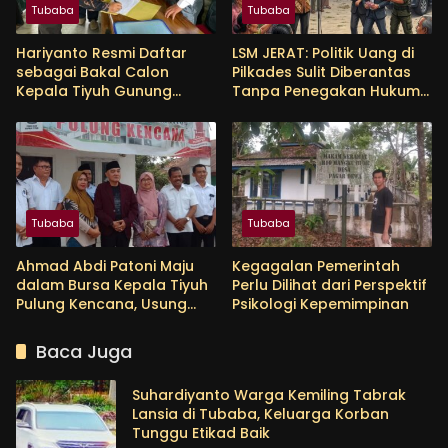
Tubaba
Tubaba
Hariyanto Resmi Daftar
LSM JERAT: Politik Uang di
sebagai Bakal Calon
Pilkades Sulit Diberantas
Kepala Tiyuh Gunung
Tanpa Penegakan Hukum
Menanti, Siap Lanjutkan
yang Tegas
Pembangunan dan
Tingkatkan Kesejahteraan
Warga
Tubaba
Tubaba
Ahmad Abdi Patoni Maju
Kegagalan Pemerintah
dalam Bursa Kepala Tiyuh
Perlu Dilihat dari Perspektif
Pulung Kencana, Usung
Psikologi Kepemimpinan
Empat Program Prioritas
Baca Juga
Suhardiyanto Warga Kemiling Tabrak
Lansia di Tubaba, Keluarga Korban
Tunggu Etikad Baik