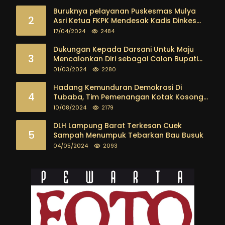
Buruknya pelayanan Puskesmas Mulya
2
Asri Ketua FKPK Mendesak Kadis Dinkes
Tubaba Ambil Tindakan Tegas
17/04/2024
2484
Dukungan Kepada Darsani Untuk Maju
3
Mencalonkan Diri sebagai Calon Bupati
Tubaba Terus Mengalir Baik Dari
01/03/2024
2280
Kalangan Pemuda sampai dengan tokoh
masyarakat
Hadang Kemunduran Demokrasi Di
4
Tubaba, Tim Pemenangan Kotak Kosong
Segera Dibentuk
10/08/2024
2179
DLH Lampung Barat Terkesan Cuek
5
Sampah Menumpuk Tebarkan Bau Busuk
04/05/2024
2093