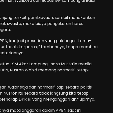
ernur, Walikota dan Bupati se-Lampung di Balai
njang terkait pembiayaan, sambil menekankan
ihak swasta, maka biaya pengukuran harus
gara.
BN, kan jadi preseden yang gak bagus. Lama-
ukur tanah korporasi,” tambahnya, tanpa memberi
enteriannya.
tua LSM Akar Lampung, Indra Musta’in menilai
BPN, Nusron Wahid memang normatif, tetapi
r-wajar saja dan normatif, tapi secara politis
 Nusron itu secara tidak langsung kita tetap
berharap DPR RI yang menganggarkan,” ujarnya.
anya mata anggaran dalam APBN saat ini