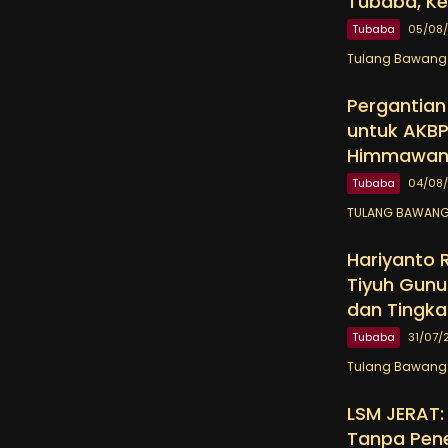
Tubaba, Ke
Tubaba
05/08
Tulang Bawang 
Pergantian
untuk AKBP
Himmawa
Tubaba
04/08
TULANG BAWANG 
Hariyanto 
Tiyuh Gunu
dan Tingka
Tubaba
31/07/
Tulang Bawang B
LSM JERAT: 
Tanpa Pen