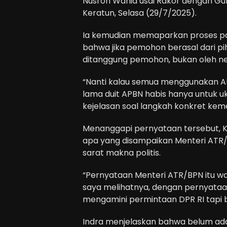
Nusron Wahid usai Rakor dengan Gub
Keratun, Selasa (29/7/2025).
Ia kemudian memaparkan proses pa
bahwa jika pemohon berasal dari p
ditanggung pemohon, bukan oleh ne
“Nanti kalau semua menggunakan AP
lama duit APBN habis hanya untuk 
kejelasan soal langkah konkret kem
Menanggapi pernyataan tersebut, Ke
apa yang disampaikan Menteri ATR/
sarat makna politis.
“Pernyataan Menteri ATR/BPN itu waja
saya melihatnya, dengan pernyataan
mengamini permintaan DPR RI tapi 
Indra menjelaskan bahwa belum ad