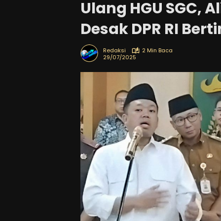
Ulang HGU SGC, A
Desak DPR RI Bert
Redaksi
2 Min Baca
29/07/2025