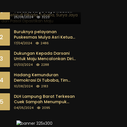
Berkompetisi di Pilkada
1
Tubaba, Surya Jaya Rades
dan Paisol Dipastikan Maju
25/08/2024
3223
Buruknya pelayanan
2
Puskesmas Mulya Asri Ketua
FKPK Mendesak Kadis Dinkes
17/04/2024
2486
Tubaba Ambil Tindakan
Tegas
Dukungan Kepada Darsani
3
Untuk Maju Mencalonkan Diri
sebagai Calon Bupati
01/03/2024
2288
Tubaba Terus Mengalir Baik
Dari Kalangan Pemuda
Hadang Kemunduran
4
sampai dengan tokoh
Demokrasi Di Tubaba, Tim
masyarakat
Pemenangan Kotak Kosong
10/08/2024
2183
Segera Dibentuk
DLH Lampung Barat Terkesan
5
Cuek Sampah Menumpuk
Tebarkan Bau Busuk
04/05/2024
2095