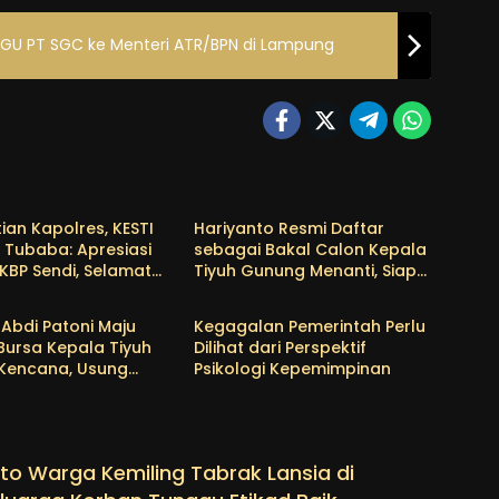
 HGU PT SGC ke Menteri ATR/BPN di Lampung
a
Tubaba
ian Kapolres, KESTI
Hariyanto Resmi Daftar
 Tubaba: Apresiasi
sebagai Bakal Calon Kepala
KBP Sendi, Selamat
Tiyuh Gunung Menanti, Siap
a
Tubaba
as untuk AKBP
Lanjutkan Pembangunan
wan
dan Tingkatkan
Abdi Patoni Maju
Kegagalan Pemerintah Perlu
Kesejahteraan Warga
Bursa Kepala Tiyuh
Dilihat dari Perspektif
 Kencana, Usung
Psikologi Kepemimpinan
rogram Prioritas
to Warga Kemiling Tabrak Lansia di