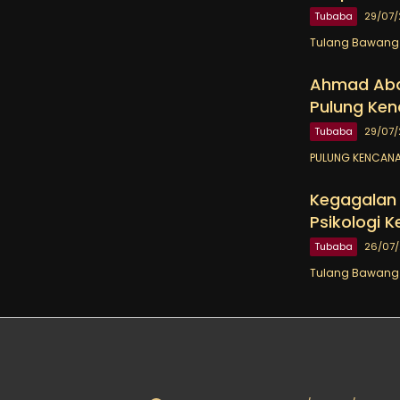
Tubaba
29/07
Tulang Bawang B
Ahmad Abdi
Pulung Ken
Tubaba
29/07
PULUNG KENCANA 
Kegagalan P
Psikologi 
Tubaba
26/07
Tulang Bawang B