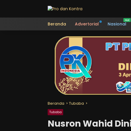
Langsung
ke
konten
Beranda
Advertorial
Nasional
Beranda
Tubaba
Tubaba
Nusron Wahid Dinil