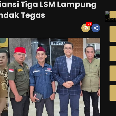
liansi Tiga LSM Lampung
indak Tegas
195