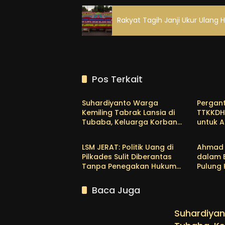
Rakyat Tagih Janji Ukur Ulang
Pos Terkait
Tubaba
Tubab
Suhardiyanto Warga
Pergant
Kemiling Tabrak Lansia di
TTKKDH
Tubaba, Keluarga Korban
untuk A
Tubaba
Tubab
Tunggu Etikad Baik
Bertug
Himma
LSM JERAT: Politik Uang di
Ahmad 
Pilkades Sulit Diberantas
dalam 
Tanpa Penegakan Hukum
Pulung
yang Tegas
Empat P
Baca Juga
Suhardiyan