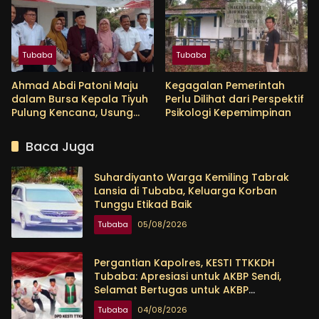
Tingkatkan Kesejahteraan
Warga
Tubaba
Tubaba
Ahmad Abdi Patoni Maju
Kegagalan Pemerintah
dalam Bursa Kepala Tiyuh
Perlu Dilihat dari Perspektif
Pulung Kencana, Usung
Psikologi Kepemimpinan
Empat Program Prioritas
Baca Juga
Suhardiyanto Warga Kemiling Tabrak
Lansia di Tubaba, Keluarga Korban
Tunggu Etikad Baik
Tubaba
05/08/2026
Pergantian Kapolres, KESTI TTKKDH
Tubaba: Apresiasi untuk AKBP Sendi,
Selamat Bertugas untuk AKBP
Himmawan
Tubaba
04/08/2026