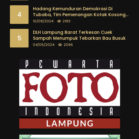
Kalangan Pemuda sampai dengan tokoh
masyarakat
Hadang Kemunduran Demokrasi Di
4
Tubaba, Tim Pemenangan Kotak Kosong
Segera Dibentuk
10/08/2024
2183
DLH Lampung Barat Terkesan Cuek
5
Sampah Menumpuk Tebarkan Bau Busuk
04/05/2024
2096