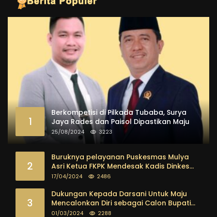
Berkompetisi di Pilkada Tubaba, Surya
1
Jaya Rades dan Paisol Dipastikan Maju
25/08/2024
3223
Buruknya pelayanan Puskesmas Mulya
2
Asri Ketua FKPK Mendesak Kadis Dinkes
Tubaba Ambil Tindakan Tegas
17/04/2024
2486
Dukungan Kepada Darsani Untuk Maju
3
Mencalonkan Diri sebagai Calon Bupati
Tubaba Terus Mengalir Baik Dari
01/03/2024
2288