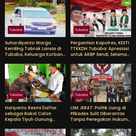
Tubaba
Tubaba
Suhardiyanto Warga
Pergantian Kapolres, KESTI
Kemiling Tabrak Lansia di
TTKKDH Tubaba: Apresiasi
Tubaba, Keluarga Korban
untuk AKBP Sendi, Selamat
Tunggu Etikad Baik
Bertugas untuk AKBP
Himmawan
Tubaba
Tubaba
Hariyanto Resmi Daftar
LSM JERAT: Politik Uang di
sebagai Bakal Calon
Pilkades Sulit Diberantas
Kepala Tiyuh Gunung
Tanpa Penegakan Hukum
Menanti, Siap Lanjutkan
yang Tegas
Pembangunan dan