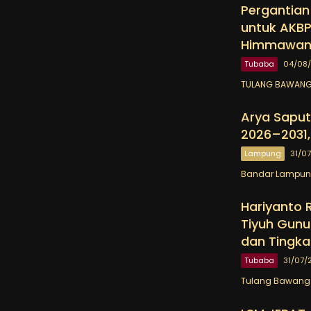
Pergantian
untuk AKBP
Himmawa
Tubaba
04/08
TULANG BAWANG 
Arya Saput
2026–2031,
Lampung
31/0
Bandar Lampung 
Hariyanto 
Tiyuh Gunu
dan Tingka
Tubaba
31/07/
Tulang Bawang B