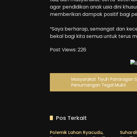
agar pendidikan anak usia dini khu
memberikan dampak positif bagi p
“Saya berharap, semangat dan kecer
bekal bagi kita semua untuk terus 
Post Views:
226
Masyarakat Tiyuh Panaragan S
Penumangan Tegal Mukti
Pos Terkait
Lampung
Tubab
Polemik Lahan Ryacudu,
Suhard