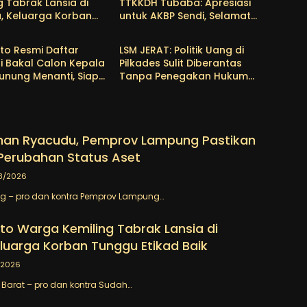
g Tabrak Lansia di
TTKKDH Tubaba: Apresiasi
, Keluarga Korban
untuk AKBP Sendi, Selamat
a
Tubaba
Etikad Baik
Bertugas untuk AKBP
Himmawan
to Resmi Daftar
LSM JERAT: Politik Uang di
i Bakal Calon Kepala
Pilkades Sulit Diberantas
unung Menanti, Siap
Tanpa Penegakan Hukum
kan Pembangunan
yang Tegas
ngkatkan
hteraan Warga
han Ryacudu, Pemprov Lampung Pastikan
Perubahan Status Aset
8/2026
 – pro dan kontra Pemprov Lampung…
to Warga Kemiling Tabrak Lansia di
luarga Korban Tunggu Etikad Baik
/2026
Barat – pro dan kontra Sudah…