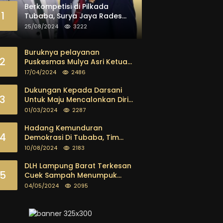
Berkompetisi di Pilkada
1
Tubaba, Surya Jaya Rades
dan Paisol Dipastikan Maju
25/08/2024
3222
Buruknya pelayanan
2
Puskesmas Mulya Asri Ketua
FKPK Mendesak Kadis Dinkes
17/04/2024
2486
Tubaba Ambil Tindakan
Tegas
Dukungan Kepada Darsani
3
Untuk Maju Mencalonkan Diri
sebagai Calon Bupati
01/03/2024
2287
Tubaba Terus Mengalir Baik
Dari Kalangan Pemuda
Hadang Kemunduran
4
sampai dengan tokoh
Demokrasi Di Tubaba, Tim
masyarakat
Pemenangan Kotak Kosong
10/08/2024
2183
Segera Dibentuk
DLH Lampung Barat Terkesan
5
Cuek Sampah Menumpuk
Tebarkan Bau Busuk
04/05/2024
2095