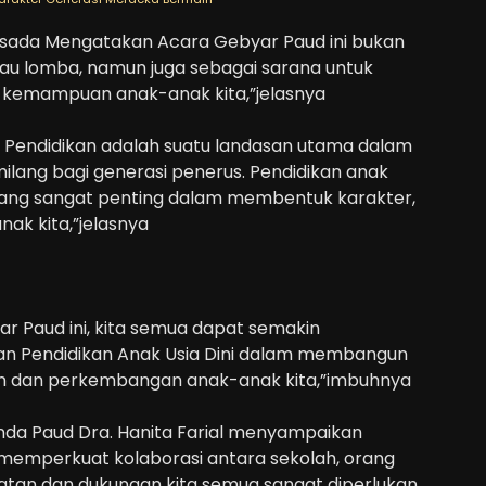
irsada Mengatakan Acara Gebyar Paud ini bukan
tau lomba, namun juga sebagai sarana untuk
n kemampuan anak-anak kita,”jelasnya
 Pendidikan adalah suatu landasan utama dalam
ang bagi generasi penerus. Pendidikan anak
an yang sangat penting dalam membentuk karakter,
ak kita,”jelasnya
ar Paud ini, kita semua dapat semakin
n Pendidikan Anak Usia Dini dalam membangun
an dan perkembangan anak-anak kita,”imbuhnya
da Paud Dra. Hanita Farial menyampaikan
bih memperkuat kolaborasi antara sekolah, orang
batan dan dukungan kita semua sangat diperlukan