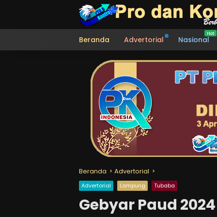
Langsung
ke
konten
Beranda
Advertorial
Nasional
Beranda
Advertorial
Advertorial
Lampung
Tubaba
Gebyar Paud 2024