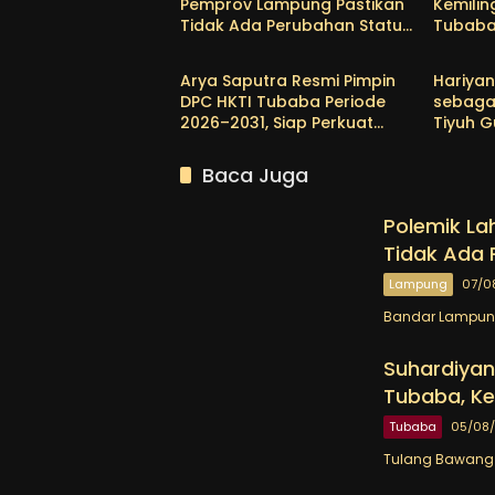
Pemprov Lampung Pastikan
Kemilin
Tidak Ada Perubahan Status
Tubaba
Lampung
Tubab
Aset
Tunggu 
Arya Saputra Resmi Pimpin
Hariyan
DPC HKTI Tubaba Periode
sebaga
2026–2031, Siap Perkuat
Tiyuh G
Sektor Pertanian
Lanjut
dan Ti
Baca Juga
Keseja
Polemik La
Tidak Ada 
Lampung
07/0
Bandar Lampung
Suhardiyan
Tubaba, Ke
Tubaba
05/08
Tulang Bawang 