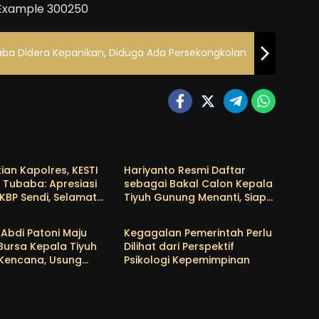
ba Didera Kepanikan, Diduga Ada Persekongkolan
a
Tubaba
ian Kapolres, KESTI
Hariyanto Resmi Daftar
 Tubaba: Apresiasi
sebagai Bakal Calon Kepala
KBP Sendi, Selamat
Tiyuh Gunung Menanti, Siap
a
Tubaba
as untuk AKBP
Lanjutkan Pembangunan
wan
dan Tingkatkan
Abdi Patoni Maju
Kegagalan Pemerintah Perlu
Kesejahteraan Warga
Bursa Kepala Tiyuh
Dilihat dari Perspektif
 Kencana, Usung
Psikologi Kepemimpinan
rogram Prioritas