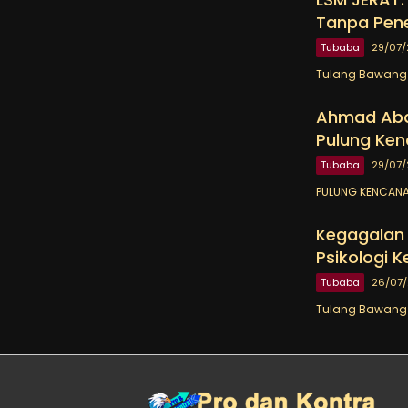
Tanpa Pen
Tubaba
29/07
Tulang Bawang B
Ahmad Abdi
Pulung Ken
Tubaba
29/07
PULUNG KENCANA 
Kegagalan P
Psikologi 
Tubaba
26/07
Tulang Bawang B