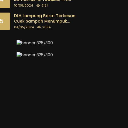
masyarakat
Pemenangan Kotak Kosong
10/08/2024
2181
Segera Dibentuk
DLH Lampung Barat Terkesan
5
Cuek Sampah Menumpuk
Tebarkan Bau Busuk
04/05/2024
2094