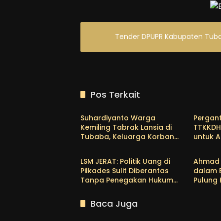
Tender DPUPR Kabupaten Tuba
Pos Terkait
Tubaba
Tubab
Suhardiyanto Warga
Pergant
Kemiling Tabrak Lansia di
TTKKDH
Tubaba, Keluarga Korban
untuk A
Tubaba
Tubab
Tunggu Etikad Baik
Bertug
Himma
LSM JERAT: Politik Uang di
Ahmad 
Pilkades Sulit Diberantas
dalam 
Tanpa Penegakan Hukum
Pulung
yang Tegas
Empat P
Baca Juga