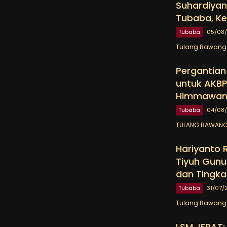
Suhardiyan
Tubaba, Ke
Tubaba
05/08
Tulang Bawang 
Pergantian
untuk AKBP
Himmawa
Tubaba
04/08
TULANG BAWANG 
Hariyanto 
Tiyuh Gunu
dan Tingka
Tubaba
31/07/
Tulang Bawang B
LSM JERAT: 