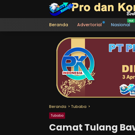
Langsung
ke
konten
Beranda
Advertorial
Nasional
Beranda
Tubaba
Tubaba
Camat Tulang Ba