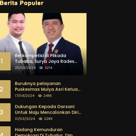
Berkompetisi di Pilkada
1
Tubaba, Surya Jaya Rades
dan Paisol Dipastikan Maju
25/08/2024
3214
Buruknya pelayanan
2
Puskesmas Mulya Asri Ketua
FKPK Mendesak Kadis Dinkes
17/04/2024
2485
Tubaba Ambil Tindakan
Tegas
Dukungan Kepada Darsani
3
Untuk Maju Mencalonkan Diri
sebagai Calon Bupati
01/03/2024
2285
Tubaba Terus Mengalir Baik
Dari Kalangan Pemuda
Hadang Kemunduran
4
sampai dengan tokoh
Demokrasi Di Tubaba, Tim