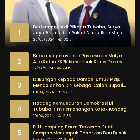
Berkompetisi di Pilkada Tubaba, Surya
1
Jaya Rades dan Paisol Dipastikan Maju
25/08/2024
3218
Buruknya pelayanan Puskesmas Mulya
2
Asri Ketua FKPK Mendesak Kadis Dinkes
Tubaba Ambil Tindakan Tegas
17/04/2024
2485
Dukungan Kepada Darsani Untuk Maju
3
Mencalonkan Diri sebagai Calon Bupati
Tubaba Terus Mengalir Baik Dari
01/03/2024
2287
Kalangan Pemuda sampai dengan tokoh
masyarakat
Hadang Kemunduran Demokrasi Di
4
Tubaba, Tim Pemenangan Kotak Kosong
Segera Dibentuk
10/08/2024
2183
DLH Lampung Barat Terkesan Cuek
5
Sampah Menumpuk Tebarkan Bau Busuk
04/05/2024
2094