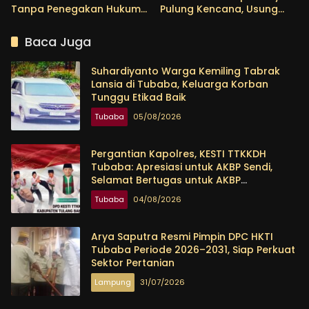
Tanpa Penegakan Hukum
Pulung Kencana, Usung
yang Tegas
Empat Program Prioritas
Baca Juga
Suhardiyanto Warga Kemiling Tabrak
Lansia di Tubaba, Keluarga Korban
Tunggu Etikad Baik
Tubaba
05/08/2026
Pergantian Kapolres, KESTI TTKKDH
Tubaba: Apresiasi untuk AKBP Sendi,
Selamat Bertugas untuk AKBP
Himmawan
Tubaba
04/08/2026
Arya Saputra Resmi Pimpin DPC HKTI
Tubaba Periode 2026–2031, Siap Perkuat
Sektor Pertanian
Lampung
31/07/2026