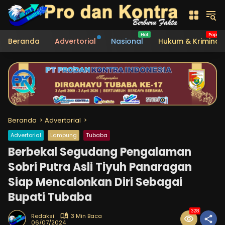
Langsung
ke
konten
Beranda
Advertorial
Nasional
Hukum & Kriminal
Beranda
Advertorial
Advertorial
Lampung
Tubaba
Berbekal Segudang Pengalaman
Sobri Putra Asli Tiyuh Panaragan
Siap Mencalonkan Diri Sebagai
Bupati Tubaba
328
Redaksi
3 Min Baca
06/07/2024