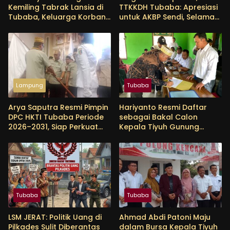
Kemiling Tabrak Lansia di
TTKKDH Tubaba: Apresiasi
Tubaba, Keluarga Korban
untuk AKBP Sendi, Selamat
Tunggu Etikad Baik
Bertugas untuk AKBP
Himmawan
Lampung
Tubaba
Arya Saputra Resmi Pimpin
Hariyanto Resmi Daftar
DPC HKTI Tubaba Periode
sebagai Bakal Calon
2026–2031, Siap Perkuat
Kepala Tiyuh Gunung
Sektor Pertanian
Menanti, Siap Lanjutkan
Pembangunan dan
Tingkatkan Kesejahteraan
Warga
Tubaba
Tubaba
LSM JERAT: Politik Uang di
Ahmad Abdi Patoni Maju
Pilkades Sulit Diberantas
dalam Bursa Kepala Tiyuh