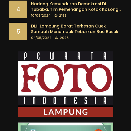
masyarakat
Hadang Kemunduran Demokrasi Di
4
Tubaba, Tim Pemenangan Kotak Kosong
Segera Dibentuk
10/08/2024
2183
DLH Lampung Barat Terkesan Cuek
5
Sampah Menumpuk Tebarkan Bau Busuk
04/05/2024
2096