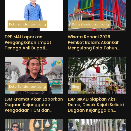
Kota Bandar Lampung
Kota Bandar Lampung
DPP MAI Laporkan
Wisata Rohani 2026
Pengangkatan Empat
Pemkot Balam: Akankah
Tenaga Ahli Bupati
Mengulang Pola Tahun
Pringsewu ke Kejari, Soroti
Lalu yang Menjadi Sorotan
Dugaan Pemborosan
BPK?
Anggaran
Kota Bandar Lampung
Blog
LSM Kramat Akan Laporkan
LSM SIKAD Siapkan Aksi
Dugaan Kejanggalan
Demo, Desak Kejati Selidiki
Pengadaan TCM dan
Dugaan Kejanggalan
Reagen Sanitarian Kit
Proyek DED PSDA Lampung
Dinkes Tubaba ke KPK dan
Kejagung