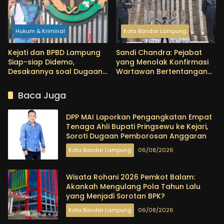
Hukum & Kriminal
Kota Bandar Lampung
Kejati dan BPBD Lampung
Sandi Chandra: Pejabat
Siap-siap Didemo,
yang Menolak Konfirmasi
Desakannya soal Dugaan
Wartawan Bertentangan
Penyimpangan Proyek Air
dengan Semangat
Bersih 2025-2026
Demokrasi
Baca Juga
DPP MAI Laporkan Pengangkatan Empat
Tenaga Ahli Bupati Pringsewu ke Kejari,
Soroti Dugaan Pemborosan Anggaran
Kota Bandar Lampung
06/08/2026
Wisata Rohani 2026 Pemkot Balam:
Akankah Mengulang Pola Tahun Lalu
yang Menjadi Sorotan BPK?
Kota Bandar Lampung
06/08/2026