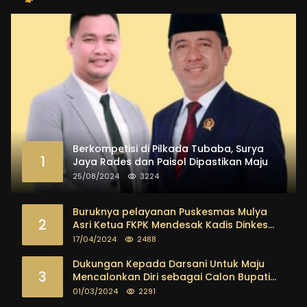
Berkompetisi di Pilkada Tubaba, Surya
1
Jaya Rades dan Paisol Dipastikan Maju
25/08/2024
3224
Buruknya pelayanan Puskesmas Mulya
2
Asri Ketua FKPK Mendesak Kadis Dinkes
Tubaba Ambil Tindakan Tegas
17/04/2024
2488
Dukungan Kepada Darsani Untuk Maju
3
Mencalonkan Diri sebagai Calon Bupati
Tubaba Terus Mengalir Baik Dari
01/03/2024
2291
Kalangan Pemuda sampai dengan tokoh