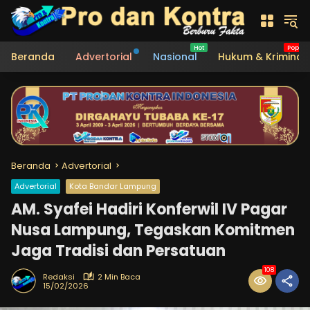
Langsung
ke
konten
Beranda
Advertorial
Nasional
Hukum & Kriminal
Beranda
Advertorial
Advertorial
Kota Bandar Lampung
AM. Syafei Hadiri Konferwil IV Pagar
Nusa Lampung, Tegaskan Komitmen
Jaga Tradisi dan Persatuan
108
Redaksi
2 Min Baca
15/02/2026