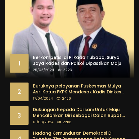
Berkompetisi di Pilkada Tubaba, Surya
1
Jaya Rades dan Paisol Dipastikan Maju
25/08/2024
3223
Buruknya pelayanan Puskesmas Mulya
2
Asri Ketua FKPK Mendesak Kadis Dinkes
Tubaba Ambil Tindakan Tegas
17/04/2024
2486
Dukungan Kepada Darsani Untuk Maju
3
Mencalonkan Diri sebagai Calon Bupati
Tubaba Terus Mengalir Baik Dari
01/03/2024
2288
Kalangan Pemuda sampai dengan tokoh
masyarakat
Hadang Kemunduran Demokrasi Di
4
Tubaba, Tim Pemenangan Kotak Kosong