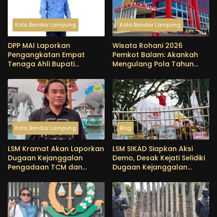
Kota Bandar Lampung
Kota Bandar Lampung
DPP MAI Laporkan
Wisata Rohani 2026
Pengangkatan Empat
Pemkot Balam: Akankah
Tenaga Ahli Bupati
Mengulang Pola Tahun
Pringsewu ke Kejari, Soroti
Lalu yang Menjadi Sorotan
Dugaan Pemborosan
BPK?
Anggaran
Kota Bandar Lampung
Blog
LSM Kramat Akan Laporkan
LSM SIKAD Siapkan Aksi
Dugaan Kejanggalan
Demo, Desak Kejati Selidiki
Pengadaan TCM dan
Dugaan Kejanggalan
Reagen Sanitarian Kit
Proyek DED PSDA Lampung
Dinkes Tubaba ke KPK dan
Kejagung