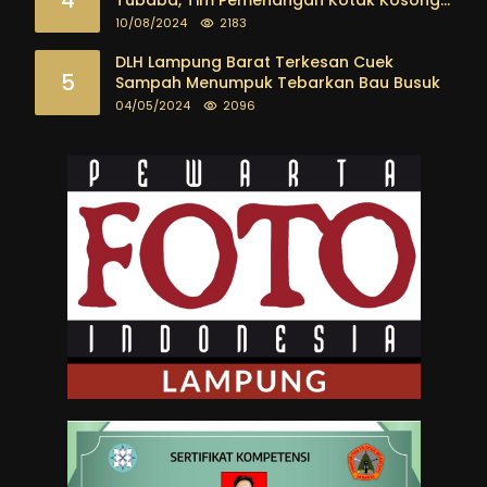
Segera Dibentuk
10/08/2024
2183
DLH Lampung Barat Terkesan Cuek
5
Sampah Menumpuk Tebarkan Bau Busuk
04/05/2024
2096