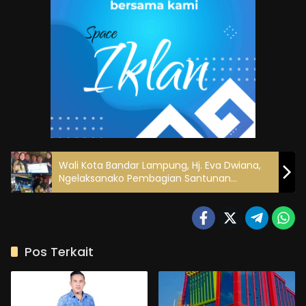
Wali Kota Bandar Lampung, Hj. Eva Dwiana,
Ngelaksanako Pembagian Santunan
Perlindungan Pekerja Liwat BPJS
Ketenagakerjaan Secara Langsung Jama
Masyarakat
Pos Terkait