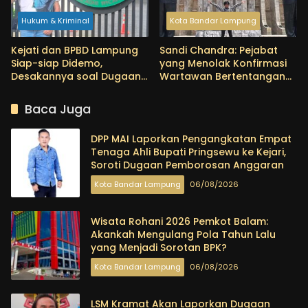
Hukum & Kriminal
Kota Bandar Lampung
Kejati dan BPBD Lampung
Sandi Chandra: Pejabat
Siap-siap Didemo,
yang Menolak Konfirmasi
Desakannya soal Dugaan
Wartawan Bertentangan
Penyimpangan Proyek Air
dengan Semangat
Bersih 2025-2026
Demokrasi
Baca Juga
DPP MAI Laporkan Pengangkatan Empat
Tenaga Ahli Bupati Pringsewu ke Kejari,
Soroti Dugaan Pemborosan Anggaran
Kota Bandar Lampung
06/08/2026
Wisata Rohani 2026 Pemkot Balam:
Akankah Mengulang Pola Tahun Lalu
yang Menjadi Sorotan BPK?
Kota Bandar Lampung
06/08/2026
LSM Kramat Akan Laporkan Dugaan