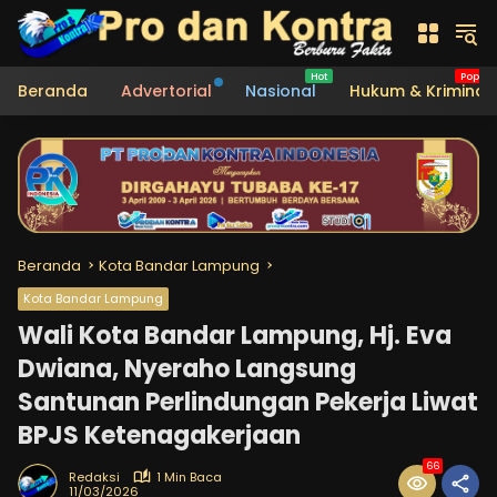
Langsung
ke
konten
Beranda
Advertorial
Nasional
Hukum & Kriminal
Beranda
Kota Bandar Lampung
Kota Bandar Lampung
Wali Kota Bandar Lampung, Hj. Eva
Dwiana, Nyeraho Langsung
Santunan Perlindungan Pekerja Liwat
BPJS Ketenagakerjaan
66
Redaksi
1 Min Baca
11/03/2026