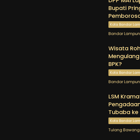
DPP MAI La
Bupati Prin
Pemborosa
Kota Bandar La
Bandar Lampung
Wisata Roh
Mengulang 
BPK?
Kota Bandar La
Bandar Lampung
LSM Krama
Pengadaan 
Tubaba ke
Kota Bandar La
Tulang Bawang 