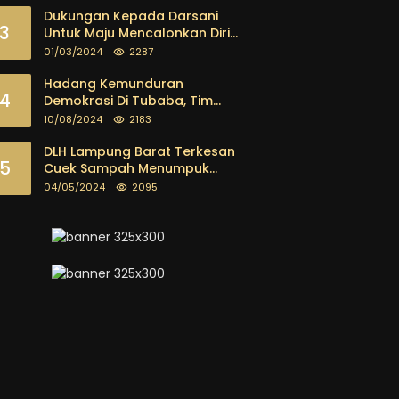
Tegas
Dukungan Kepada Darsani
3
Untuk Maju Mencalonkan Diri
sebagai Calon Bupati
01/03/2024
2287
Tubaba Terus Mengalir Baik
Dari Kalangan Pemuda
Hadang Kemunduran
4
sampai dengan tokoh
Demokrasi Di Tubaba, Tim
masyarakat
Pemenangan Kotak Kosong
10/08/2024
2183
Segera Dibentuk
DLH Lampung Barat Terkesan
5
Cuek Sampah Menumpuk
Tebarkan Bau Busuk
04/05/2024
2095