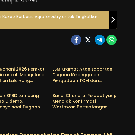
i Kakao Berbasis Agroforestry untuk Tingkatkan
andar Lampung
Kota Bandar Lampung
 Rohani 2026 Pemkot
LSM Kramat Akan Laporkan
 Akankah Mengulang
Dugaan Kejanggalan
hun Lalu yang
Pengadaan TCM dan
& Kriminal
Kota Bandar Lampung
 Sorotan BPK?
Reagen Sanitarian Kit Dinkes
Tubaba ke KPK dan
 dan BPBD Lampung
Sandi Chandra: Pejabat yang
Kejagung
ap Didemo,
Menolak Konfirmasi
nnya soal Dugaan
Wartawan Bertentangan
pangan Proyek Air
dengan Semangat
 2025-2026
Demokrasi