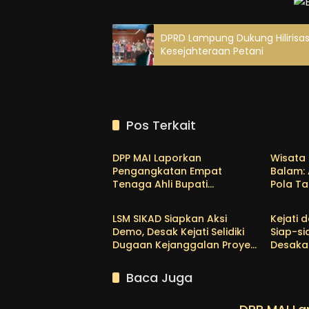
DPRD Lampung Dukung Hilirisas
Kesejahteraan Petani
Pos Terkait
Kota Bandar Lampung
Kota B
DPP MAI Laporkan
Wisata
Pengangkatan Empat
Balam:
Tenaga Ahli Bupati
Pola Ta
Blog
Hukum 
Pringsewu ke Kejari, Soroti
Menjadi
Dugaan Pemborosan
LSM SIKAD Siapkan Aksi
Kejati
Anggaran
Demo, Desak Kejati Selidiki
Siap-si
Dugaan Kejanggalan Proyek
Desaka
DED PSDA Lampung
Penyim
Bersih
Baca Juga