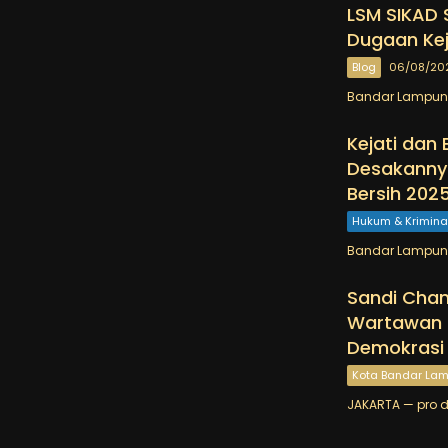
LSM SIKAD S
Dugaan Ke
Blog
06/08/20
Bandar Lampung 
Kejati dan
Desakanny
Bersih 202
Hukum & Krimina
Bandar Lampung 
Sandi Chan
Wartawan 
Demokrasi
Kota Bandar La
JAKARTA — pro da