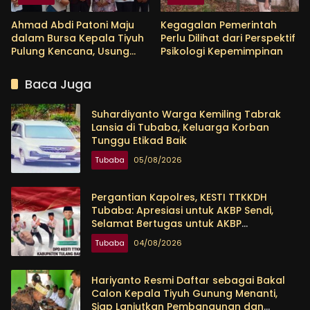
Ahmad Abdi Patoni Maju
Kegagalan Pemerintah
dalam Bursa Kepala Tiyuh
Perlu Dilihat dari Perspektif
Pulung Kencana, Usung
Psikologi Kepemimpinan
Empat Program Prioritas
Baca Juga
Suhardiyanto Warga Kemiling Tabrak
Lansia di Tubaba, Keluarga Korban
Tunggu Etikad Baik
Tubaba
05/08/2026
Pergantian Kapolres, KESTI TTKKDH
Tubaba: Apresiasi untuk AKBP Sendi,
Selamat Bertugas untuk AKBP
Himmawan
Tubaba
04/08/2026
Hariyanto Resmi Daftar sebagai Bakal
Calon Kepala Tiyuh Gunung Menanti,
Siap Lanjutkan Pembangunan dan