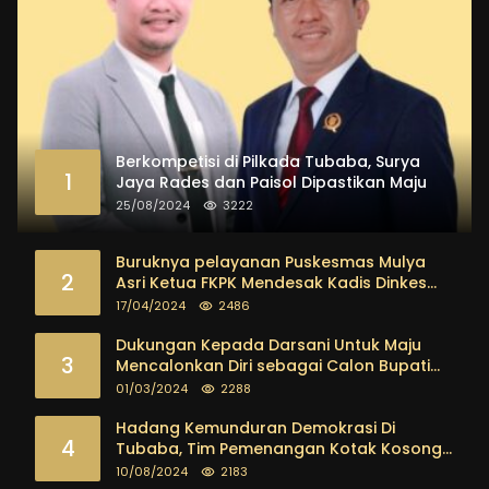
Berkompetisi di Pilkada Tubaba, Surya
1
Jaya Rades dan Paisol Dipastikan Maju
25/08/2024
3222
Buruknya pelayanan Puskesmas Mulya
2
Asri Ketua FKPK Mendesak Kadis Dinkes
Tubaba Ambil Tindakan Tegas
17/04/2024
2486
Dukungan Kepada Darsani Untuk Maju
3
Mencalonkan Diri sebagai Calon Bupati
Tubaba Terus Mengalir Baik Dari
01/03/2024
2288
Kalangan Pemuda sampai dengan tokoh
masyarakat
Hadang Kemunduran Demokrasi Di
4
Tubaba, Tim Pemenangan Kotak Kosong
Segera Dibentuk
10/08/2024
2183