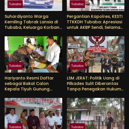
Tubaba
Tubaba
Suhardiyanto Warga
Pergantian Kapolres, KESTI
Kemiling Tabrak Lansia di
TTKKDH Tubaba: Apresiasi
Tubaba, Keluarga Korban
untuk AKBP Sendi, Selamat
Tunggu Etikad Baik
Bertugas untuk AKBP
Himmawan
Tubaba
Tubaba
Hariyanto Resmi Daftar
LSM JERAT: Politik Uang di
sebagai Bakal Calon
Pilkades Sulit Diberantas
Kepala Tiyuh Gunung
Tanpa Penegakan Hukum
Menanti, Siap Lanjutkan
yang Tegas
Pembangunan dan
Tingkatkan Kesejahteraan
Warga
Tubaba
Tubaba