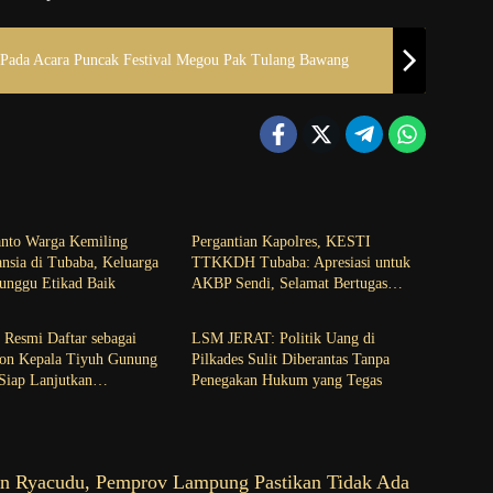
 Pada Acara Puncak Festival Megou Pak Tulang Bawang
Tubaba
anto Warga Kemiling
Pergantian Kapolres, KESTI
nsia di Tubaba, Keluarga
TTKKDH Tubaba: Apresiasi untuk
unggu Etikad Baik
AKBP Sendi, Selamat Bertugas
Tubaba
untuk AKBP Himmawan
 Resmi Daftar sebagai
LSM JERAT: Politik Uang di
lon Kepala Tiyuh Gunung
Pilkades Sulit Diberantas Tanpa
Siap Lanjutkan
Penegakan Hukum yang Tegas
nan dan Tingkatkan
eraan Warga
n Ryacudu, Pemprov Lampung Pastikan Tidak Ada