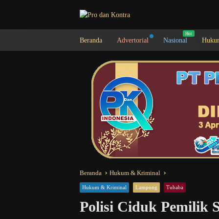
Langsung
ke
konten
Beranda
Advertorial
Nasional
Hukum
Beranda
Hukum & Kriminal
Hukum & Kriminal
Lampung
Tubaba
Polisi Ciduk Pemilik 