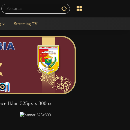
g
Streaming TV
ace Iklan 325px x 300px