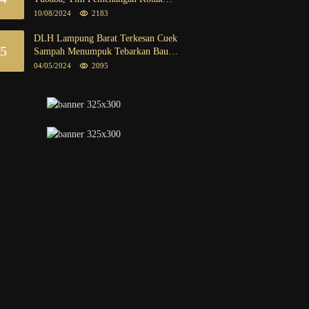
Kosong Segera Dibentuk
10/08/2024
2183
DLH Lampung Barat Terkesan Cuek
5
Sampah Menumpuk Tebarkan Bau
Busuk
04/05/2024
2095