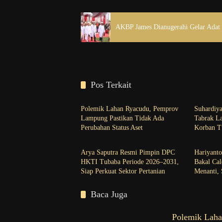
AKBP James Dianugerahi Gelar Adat
Pos Terkait
Lampung
Tubaba
Polemik Lahan Ryacudu, Pemprov
Suhardiy
Lampung Pastikan Tidak Ada
Tabrak La
Perubahan Status Aset
Korban T
Lampung
Tubaba
Arya Saputra Resmi Pimpin DPC
Hariyanto
HKTI Tubaba Periode 2026–2031,
Bakal Ca
Siap Perkuat Sektor Pertanian
Menanti, 
Pembangu
Kesejaht
Baca Juga
Polemik Laha