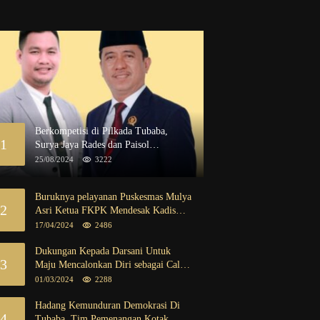
Berkompetisi di Pilkada Tubaba,
1
Surya Jaya Rades dan Paisol
Dipastikan Maju
25/08/2024
3222
Buruknya pelayanan Puskesmas Mulya
2
Asri Ketua FKPK Mendesak Kadis
Dinkes Tubaba Ambil Tindakan Tegas
17/04/2024
2486
Dukungan Kepada Darsani Untuk
3
Maju Mencalonkan Diri sebagai Calon
Bupati Tubaba Terus Mengalir Baik
01/03/2024
2288
Dari Kalangan Pemuda sampai dengan
tokoh masyarakat
Hadang Kemunduran Demokrasi Di
4
Tubaba, Tim Pemenangan Kotak