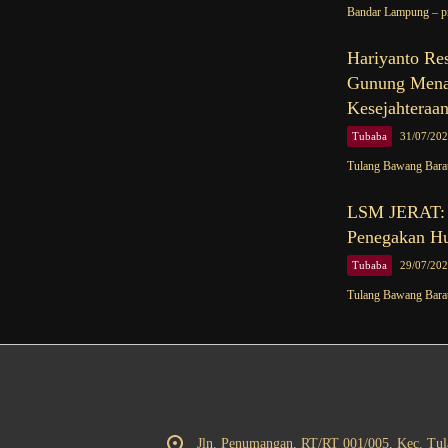
Bandar Lampung – pr
Hariyanto Re
Gunung Menan
Kesejahteraa
Tubaba
31/07/20
Tulang Bawang Barat
LSM JERAT: P
Penegakan H
Tubaba
29/07/20
Tulang Bawang Barat
Jln. Penumangan, RT/RT 001/005, Kec. Tu