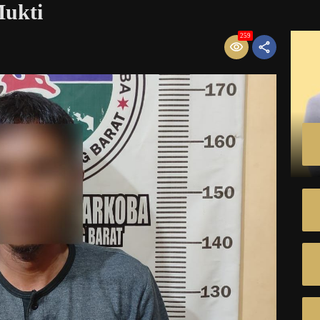
ukti
259