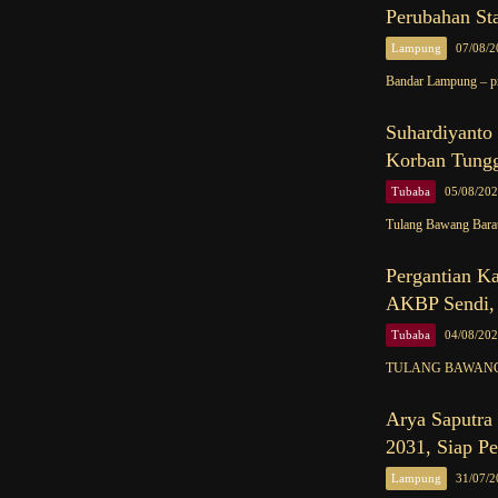
Perubahan Sta
Lampung
07/08/2
Bandar Lampung – p
Suhardiyanto
Korban Tungg
Tubaba
05/08/20
Tulang Bawang Bara
Pergantian K
AKBP Sendi,
Tubaba
04/08/20
TULANG BAWANG BA
Arya Saputra
2031, Siap Pe
Lampung
31/07/2