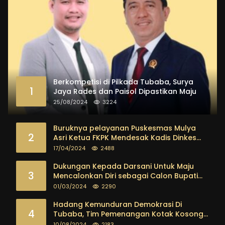
Berkompetisi di Pilkada Tubaba, Surya
1
Jaya Rades dan Paisol Dipastikan Maju
25/08/2024
3224
Buruknya pelayanan Puskesmas Mulya
2
Asri Ketua FKPK Mendesak Kadis Dinkes
Tubaba Ambil Tindakan Tegas
17/04/2024
2488
Dukungan Kepada Darsani Untuk Maju
3
Mencalonkan Diri sebagai Calon Bupati
Tubaba Terus Mengalir Baik Dari
01/03/2024
2290
Kalangan Pemuda sampai dengan tokoh
masyarakat
Hadang Kemunduran Demokrasi Di
4
Tubaba, Tim Pemenangan Kotak Kosong
Segera Dibentuk
10/08/2024
2183