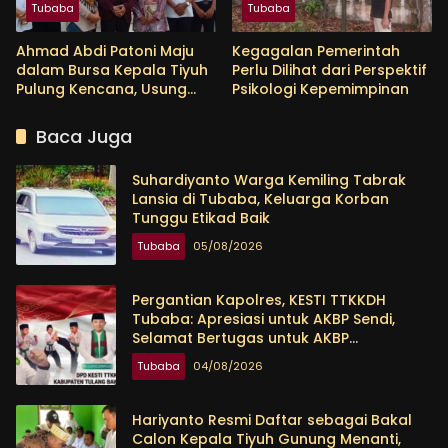
Tubaba
Tubaba
Ahmad Abdi Patoni Maju
Kegagalan Pemerintah
dalam Bursa Kepala Tiyuh
Perlu Dilihat dari Perspektif
Pulung Kencana, Usung
Psikologi Kepemimpinan
Empat Program Prioritas
Baca Juga
Suhardiyanto Warga Kemiling Tabrak
Lansia di Tubaba, Keluarga Korban
Tunggu Etikad Baik
Tubaba
05/08/2026
Pergantian Kapolres, KESTI TTKKDH
Tubaba: Apresiasi untuk AKBP Sendi,
Selamat Bertugas untuk AKBP
Himmawan
Tubaba
04/08/2026
Hariyanto Resmi Daftar sebagai Bakal
Calon Kepala Tiyuh Gunung Menanti,