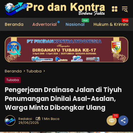
Langsung
ke
konten
Beranda
Advertorial
Nasional
Hukum & Kriminal
Beranda
Tubaba
Tubaba
Pengerjaan Drainase Jalan di Tiyuh
Penumangan Dinilai Asal-Asalan,
Warga Minta Dibongkar Ulang
715
Redaksi
1 Min Baca
29/06/2025