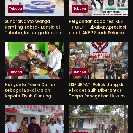
Tubaba
Tubaba
Suhardiyanto Warga
Pergantian Kapolres, KESTI
Kemiling Tabrak Lansia di
TTKKDH Tubaba: Apresiasi
Tubaba, Keluarga Korban
untuk AKBP Sendi, Selamat
Tunggu Etikad Baik
Bertugas untuk AKBP
Himmawan
Tubaba
Tubaba
Hariyanto Resmi Daftar
LSM JERAT: Politik Uang di
sebagai Bakal Calon
Pilkades Sulit Diberantas
Kepala Tiyuh Gunung
Tanpa Penegakan Hukum
Menanti, Siap Lanjutkan
yang Tegas
Pembangunan dan
Tingkatkan Kesejahteraan
Warga