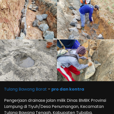
Tulang Bawang Barat
–
pro dan kontra
Pengerjaan drainase jalan milik Dinas BMBK Provinsi
Lampung di Tiyuh/Desa Penumangan, Kecamatan
Tulang Bawang Tengah, Kabupaten Tubaba,