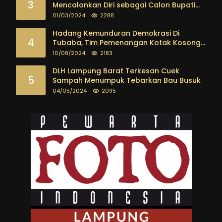
3
Mencalonkan Diri sebagai Calon Bupati
Tubaba Terus Mengalir Baik Dari
01/03/2024
2288
Kalangan Pemuda sampai dengan tokoh
masyarakat
Hadang Kemunduran Demokrasi Di
4
Tubaba, Tim Pemenangan Kotak Kosong
Segera Dibentuk
10/08/2024
2183
DLH Lampung Barat Terkesan Cuek
5
Sampah Menumpuk Tebarkan Bau Busuk
04/05/2024
2095