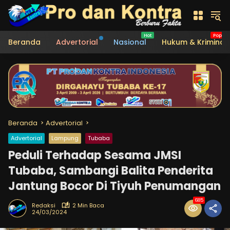
Langsung
ke
konten
Beranda
Advertorial
Nasional
Hukum & Kriminal
Beranda
Advertorial
Advertorial
Lampung
Tubaba
Peduli Terhadap Sesama JMSI
Tubaba, Sambangi Balita Penderita
Jantung Bocor Di Tiyuh Penumangan
685
Redaksi
2 Min Baca
24/03/2024