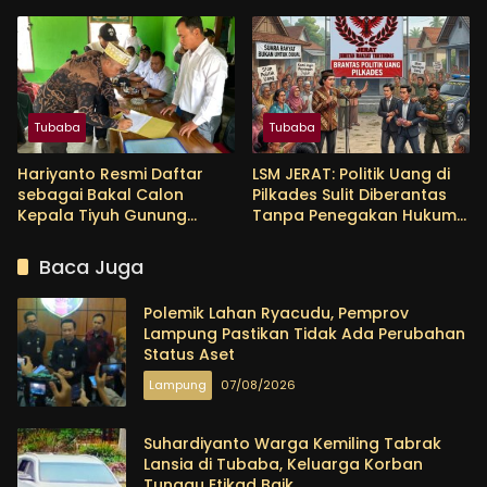
Bertugas untuk AKBP
Sektor Pertanian
Himmawan
Tubaba
Tubaba
Hariyanto Resmi Daftar
LSM JERAT: Politik Uang di
sebagai Bakal Calon
Pilkades Sulit Diberantas
Kepala Tiyuh Gunung
Tanpa Penegakan Hukum
Menanti, Siap Lanjutkan
yang Tegas
Pembangunan dan
Baca Juga
Tingkatkan Kesejahteraan
Warga
Polemik Lahan Ryacudu, Pemprov
Lampung Pastikan Tidak Ada Perubahan
Status Aset
Lampung
07/08/2026
Suhardiyanto Warga Kemiling Tabrak
Lansia di Tubaba, Keluarga Korban
Tunggu Etikad Baik