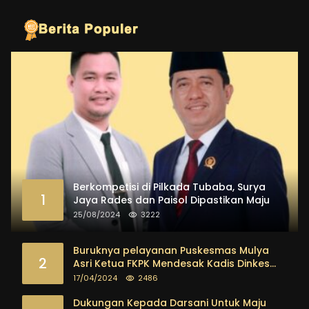
Berkompetisi di Pilkada Tubaba, Surya
1
Jaya Rades dan Paisol Dipastikan Maju
25/08/2024
3222
Buruknya pelayanan Puskesmas Mulya
2
Asri Ketua FKPK Mendesak Kadis Dinkes
Tubaba Ambil Tindakan Tegas
17/04/2024
2486
Dukungan Kepada Darsani Untuk Maju