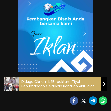
Diduga Oknum KSB (poktan) Tiyuh
Penumangan Gelapkan Bantuan Alat-alat
Pertanian. Anggota Kelompok Pertanyakan