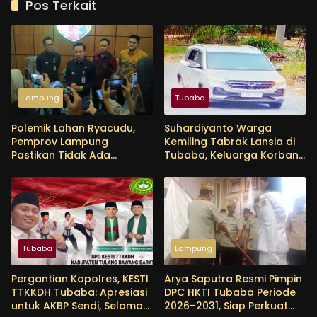
Pos Terkait
Lampung
Tubaba
Polemik Lahan Ryacudu,
Suhardiyanto Warga
Pemprov Lampung
Kemiling Tabrak Lansia di
Pastikan Tidak Ada
Tubaba, Keluarga Korban
Perubahan Status Aset
Tunggu Etikad Baik
Tubaba
Lampung
Pergantian Kapolres, KESTI
Arya Saputra Resmi Pimpin
TTKKDH Tubaba: Apresiasi
DPC HKTI Tubaba Periode
untuk AKBP Sendi, Selamat
2026–2031, Siap Perkuat