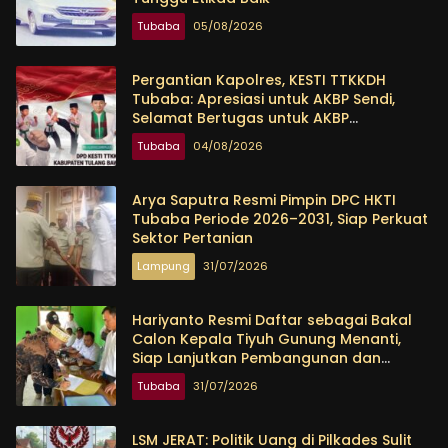
Tubaba
05/08/2026
Pergantian Kapolres, KESTI TTKKDH
Tubaba: Apresiasi untuk AKBP Sendi,
Selamat Bertugas untuk AKBP
Himmawan
Tubaba
04/08/2026
Arya Saputra Resmi Pimpin DPC HKTI
Tubaba Periode 2026–2031, Siap Perkuat
Sektor Pertanian
Lampung
31/07/2026
Hariyanto Resmi Daftar sebagai Bakal
Calon Kepala Tiyuh Gunung Menanti,
Siap Lanjutkan Pembangunan dan
Tingkatkan Kesejahteraan Warga
Tubaba
31/07/2026
LSM JERAT: Politik Uang di Pilkades Sulit