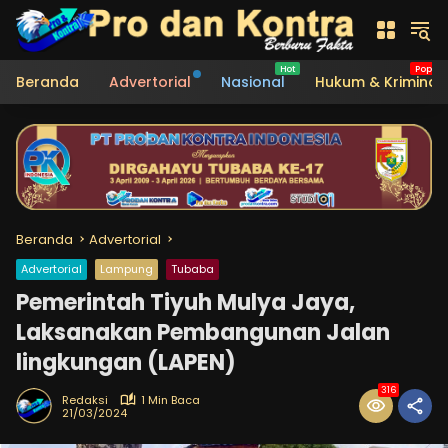
Langsung
ke
konten
Beranda
Advertorial
Nasional
Hukum & Kriminal
Beranda
Advertorial
Advertorial
Lampung
Tubaba
Pemerintah Tiyuh Mulya Jaya,
Laksanakan Pembangunan Jalan
lingkungan (LAPEN)
316
Redaksi
1 Min Baca
21/03/2024