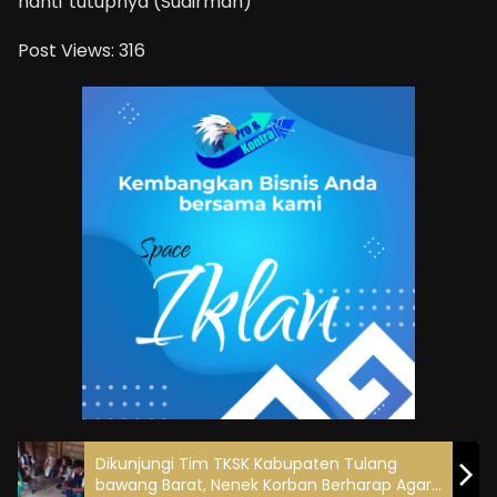
nanti”tutupnya (Sudirman)
Post Views:
316
Dikunjungi Tim TKSK Kabupaten Tulang
bawang Barat, Nenek Korban Berharap Agar