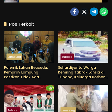
Ada Perhatian Dari Pemerintah Kabupaten
TUBABA
Pos Terkait
Lampung
Tubaba
Polemik Lahan Ryacudu,
Suhardiyanto Warga
Pemprov Lampung
Kemiling Tabrak Lansia di
Pastikan Tidak Ada
Tubaba, Keluarga Korban
Perubahan Status Aset
Tunggu Etikad Baik
Tubaba
Lampung