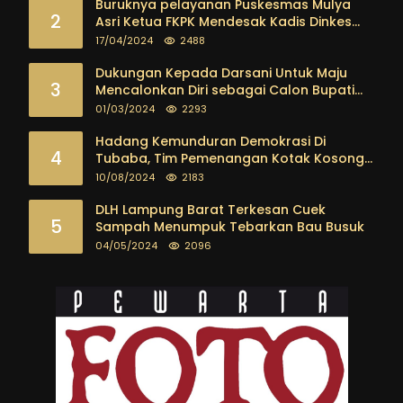
Buruknya pelayanan Puskesmas Mulya
2
Asri Ketua FKPK Mendesak Kadis Dinkes
Tubaba Ambil Tindakan Tegas
17/04/2024
2488
Dukungan Kepada Darsani Untuk Maju
3
Mencalonkan Diri sebagai Calon Bupati
Tubaba Terus Mengalir Baik Dari
01/03/2024
2293
Kalangan Pemuda sampai dengan tokoh
masyarakat
Hadang Kemunduran Demokrasi Di
4
Tubaba, Tim Pemenangan Kotak Kosong
Segera Dibentuk
10/08/2024
2183
DLH Lampung Barat Terkesan Cuek
5
Sampah Menumpuk Tebarkan Bau Busuk
04/05/2024
2096