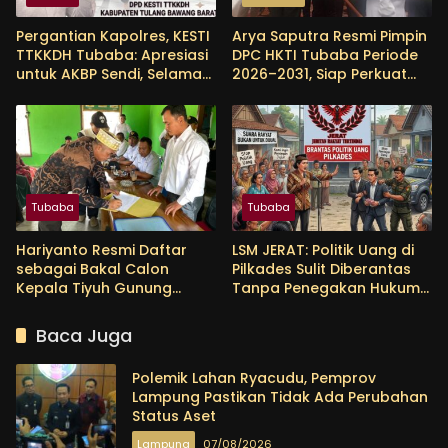
Pergantian Kapolres, KESTI
Arya Saputra Resmi Pimpin
TTKKDH Tubaba: Apresiasi
DPC HKTI Tubaba Periode
untuk AKBP Sendi, Selamat
2026–2031, Siap Perkuat
Bertugas untuk AKBP
Sektor Pertanian
Himmawan
Tubaba
Tubaba
Hariyanto Resmi Daftar
LSM JERAT: Politik Uang di
sebagai Bakal Calon
Pilkades Sulit Diberantas
Kepala Tiyuh Gunung
Tanpa Penegakan Hukum
Menanti, Siap Lanjutkan
yang Tegas
Pembangunan dan
Baca Juga
Tingkatkan Kesejahteraan
Warga
Polemik Lahan Ryacudu, Pemprov
Lampung Pastikan Tidak Ada Perubahan
Status Aset
Lampung
07/08/2026