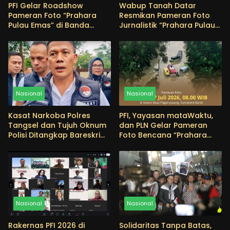
PFI Gelar Roadshow
Wabup Tanah Datar
Pameran Foto “Prahara
Resmikan Pameran Foto
Pulau Emas” di Banda
Jurnalistik “Prahara Pulau
Aceh, Angkat Edukasi
Emas”, Edukasi Masyarakat
Mitigasi Bencana
tentang Pentingnya
Menjaga Alam
Nasional
Nasional
Kasat Narkoba Polres
PFI, Yayasan mataWaktu,
Tangsel dan Tujuh Oknum
dan PLN Gelar Pameran
Polisi Ditangkap Bareskrim
Foto Bencana “Prahara
Terkait Dugaan
Pulau Emas” di
Penyalahgunaan Narkoba
Pagaruyuang
Nasional
Nasional
Rakernas PFI 2026 di
Solidaritas Tanpa Batas,