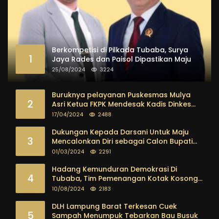
Berkompetisi di Pilkada Tubaba, Surya
1
Jaya Rades dan Paisol Dipastikan Maju
25/08/2024
3224
Buruknya pelayanan Puskesmas Mulya
2
Asri Ketua FKPK Mendesak Kadis Dinkes
Tubaba Ambil Tindakan Tegas
17/04/2024
2488
Dukungan Kepada Darsani Untuk Maju
3
Mencalonkan Diri sebagai Calon Bupati
Tubaba Terus Mengalir Baik Dari
01/03/2024
2291
Kalangan Pemuda sampai dengan tokoh
masyarakat
Hadang Kemunduran Demokrasi Di
4
Tubaba, Tim Pemenangan Kotak Kosong
Segera Dibentuk
10/08/2024
2183
DLH Lampung Barat Terkesan Cuek
5
Sampah Menumpuk Tebarkan Bau Busuk