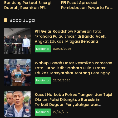
Bandung Perkuat Sinergi
PFI Pusat Apresiasi
Daerah, Resmikan PFI
Pembebasan Pewarta Foto
Denpasar sebagai
Thoudy Badai
Konstituen ke-22
Baca Juga
PFI Gelar Roadshow Pameran Foto
“Prahara Pulau Emas” di Banda Aceh,
Angkat Edukasi Mitigasi Bencana
Nasional
03/08/2026
Wabup Tanah Datar Resmikan Pameran
Foto Jurnalistik “Prahara Pulau Emas”,
Edukasi Masyarakat tentang Pentingnya
Menjaga Alam
Nasional
27/07/2026
Kasat Narkoba Polres Tangsel dan Tujuh
Oknum Polisi Ditangkap Bareskrim
Terkait Dugaan Penyalahgunaan
Narkoba
Nasional
27/07/2026