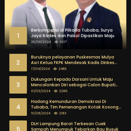
Berkompetisi di Pilkada Tubaba, Surya
1
Jaya Rades dan Paisol Dipastikan Maju
25/08/2024
3217
Buruknya pelayanan Puskesmas Mulya
2
Asri Ketua FKPK Mendesak Kadis Dinkes
Tubaba Ambil Tindakan Tegas
17/04/2024
2485
Dukungan Kepada Darsani Untuk Maju
3
Mencalonkan Diri sebagai Calon Bupati
Tubaba Terus Mengalir Baik Dari
01/03/2024
2286
Kalangan Pemuda sampai dengan tokoh
masyarakat
Hadang Kemunduran Demokrasi Di
4
Tubaba, Tim Pemenangan Kotak Kosong
Segera Dibentuk
10/08/2024
2183
DLH Lampung Barat Terkesan Cuek
5
Sampah Menumpuk Tebarkan Bau Busuk