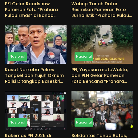
PFI Gelar Roadshow
Wabup Tanah Datar
Pameran Foto “Prahara
Resmikan Pameran Foto
Pulau Emas” di Banda
Jurnalistik “Prahara Pulau
Aceh, Angkat Edukasi
Emas”, Edukasi Masyarakat
Mitigasi Bencana
tentang Pentingnya
Menjaga Alam
Nasional
Nasional
Kasat Narkoba Polres
PFI, Yayasan mataWaktu,
Tangsel dan Tujuh Oknum
dan PLN Gelar Pameran
Polisi Ditangkap Bareskrim
Foto Bencana “Prahara
Terkait Dugaan
Pulau Emas” di
Penyalahgunaan Narkoba
Pagaruyuang
Nasional
Nasional
Rakernas PFI 2026 di
Solidaritas Tanpa Batas,