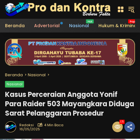
Langsung
ke
konten
Beranda
Advertorial
Nasional
Hukum & Kriminal
Beranda
Nasional
Nasional
Kasus Perceraian Anggota Yonif
Para Raider 503 Mayangkara Diduga
Sarat Pelanggaran Prosedur
171
Redaksi
4 Min Baca
16/05/2025