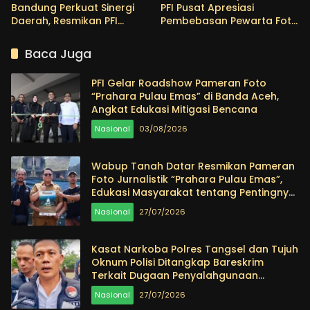
Bandung Perkuat Sinergi
PFI Pusat Apresiasi
Daerah, Resmikan PFI
Pembebasan Pewarta Foto
Denpasar sebagai
Thoudy Badai
Konstituen ke-22
Baca Juga
PFI Gelar Roadshow Pameran Foto
“Prahara Pulau Emas” di Banda Aceh,
Angkat Edukasi Mitigasi Bencana
Nasional
03/08/2026
Wabup Tanah Datar Resmikan Pameran
Foto Jurnalistik “Prahara Pulau Emas”,
Edukasi Masyarakat tentang Pentingnya
Menjaga Alam
Nasional
27/07/2026
Kasat Narkoba Polres Tangsel dan Tujuh
Oknum Polisi Ditangkap Bareskrim
Terkait Dugaan Penyalahgunaan
Narkoba
Nasional
27/07/2026