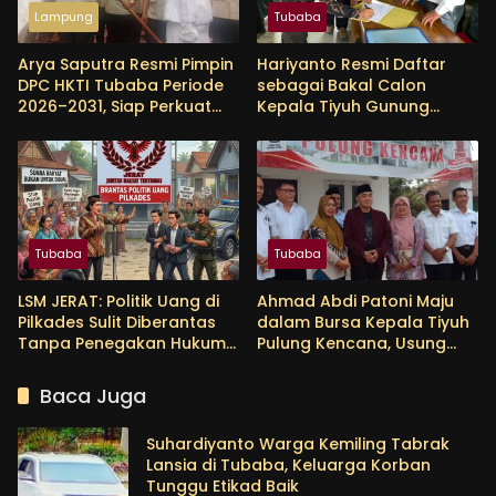
Lampung
Tubaba
Arya Saputra Resmi Pimpin
Hariyanto Resmi Daftar
DPC HKTI Tubaba Periode
sebagai Bakal Calon
2026–2031, Siap Perkuat
Kepala Tiyuh Gunung
Sektor Pertanian
Menanti, Siap Lanjutkan
Pembangunan dan
Tingkatkan Kesejahteraan
Warga
Tubaba
Tubaba
LSM JERAT: Politik Uang di
Ahmad Abdi Patoni Maju
Pilkades Sulit Diberantas
dalam Bursa Kepala Tiyuh
Tanpa Penegakan Hukum
Pulung Kencana, Usung
yang Tegas
Empat Program Prioritas
Baca Juga
Suhardiyanto Warga Kemiling Tabrak
Lansia di Tubaba, Keluarga Korban
Tunggu Etikad Baik