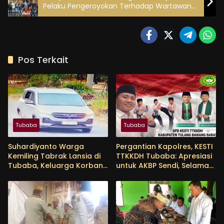
Pelaku Pengeroyokan Terhadap Wartawan
Online Ditangkap Tekab 308 Presisi Polres
Tulang Bawang
Pos Terkait
Tubaba
Tubaba
Suhardiyanto Warga
Pergantian Kapolres, KESTI
Kemiling Tabrak Lansia di
TTKKDH Tubaba: Apresiasi
Tubaba, Keluarga Korban
untuk AKBP Sendi, Selamat
Tunggu Etikad Baik
Bertugas untuk AKBP
Himmawan