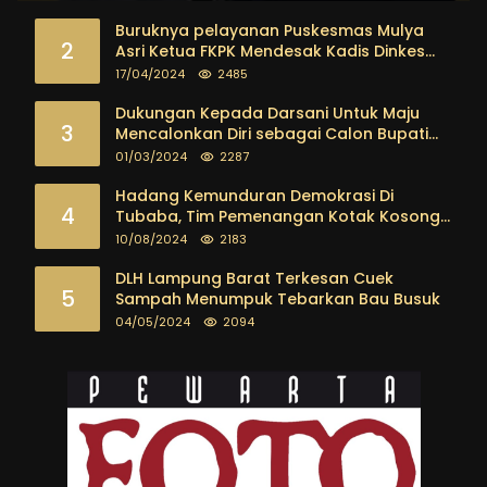
Buruknya pelayanan Puskesmas Mulya
2
Asri Ketua FKPK Mendesak Kadis Dinkes
Tubaba Ambil Tindakan Tegas
17/04/2024
2485
Dukungan Kepada Darsani Untuk Maju
3
Mencalonkan Diri sebagai Calon Bupati
Tubaba Terus Mengalir Baik Dari
01/03/2024
2287
Kalangan Pemuda sampai dengan tokoh
masyarakat
Hadang Kemunduran Demokrasi Di
4
Tubaba, Tim Pemenangan Kotak Kosong
Segera Dibentuk
10/08/2024
2183
DLH Lampung Barat Terkesan Cuek
5
Sampah Menumpuk Tebarkan Bau Busuk
04/05/2024
2094