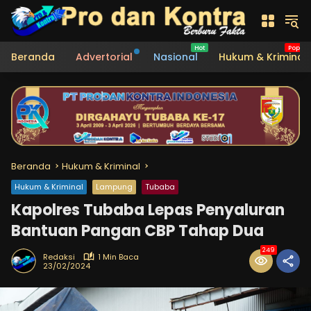
Langsung
ke
konten
Beranda
Advertorial
Nasional
Hukum & Kriminal
Beranda
Hukum & Kriminal
Hukum & Kriminal
Lampung
Tubaba
Kapolres Tubaba Lepas Penyaluran
Bantuan Pangan CBP Tahap Dua
249
Redaksi
1 Min Baca
23/02/2024