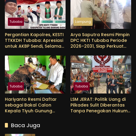
Tubaba
Lampung
Pergantian Kapolres, KESTI
Arya Saputra Resmi Pimpin
TTKKDH Tubaba: Apresiasi
DPC HKTI Tubaba Periode
untuk AKBP Sendi, Selamat
2026–2031, Siap Perkuat
Bertugas untuk AKBP
Sektor Pertanian
Himmawan
Tubaba
Tubaba
Hariyanto Resmi Daftar
LSM JERAT: Politik Uang di
sebagai Bakal Calon
Pilkades Sulit Diberantas
Kepala Tiyuh Gunung
Tanpa Penegakan Hukum
Menanti, Siap Lanjutkan
yang Tegas
Pembangunan dan
Baca Juga
Tingkatkan Kesejahteraan
Warga