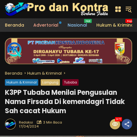
Langsung
ke
konten
Beranda
Advertorial
Nasional
Hukum & Kriminal
Beranda
Hukum & Kriminal
Hukum & Kriminal
Lampung
Tubaba
K3PP Tubaba Menilai Pengusulan
Nama Firsada Di kemendagri Tidak
Sah cacat Hukum
977
Redaksi
3 Min Baca
17/04/2024