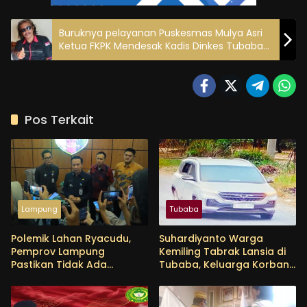
Buruknya pelayanan Puskesmas Mulya Asri
Ketua FKPK Mendesak Kadis Dinkes Tubaba
Ambil Tindakan Tegas
Pos Terkait
Lampung
Tubaba
Polemik Lahan Ryacudu,
Suhardiyanto Warga
Pemprov Lampung
Kemiling Tabrak Lansia di
Pastikan Tidak Ada
Tubaba, Keluarga Korban
Perubahan Status Aset
Tunggu Etikad Baik