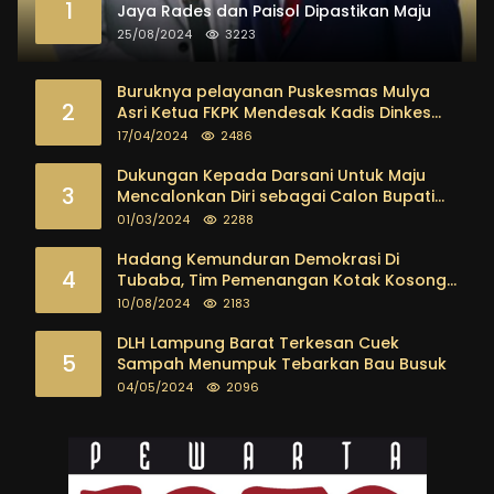
1
Jaya Rades dan Paisol Dipastikan Maju
25/08/2024
3223
Buruknya pelayanan Puskesmas Mulya
2
Asri Ketua FKPK Mendesak Kadis Dinkes
Tubaba Ambil Tindakan Tegas
17/04/2024
2486
Dukungan Kepada Darsani Untuk Maju
3
Mencalonkan Diri sebagai Calon Bupati
Tubaba Terus Mengalir Baik Dari
01/03/2024
2288
Kalangan Pemuda sampai dengan tokoh
masyarakat
Hadang Kemunduran Demokrasi Di
4
Tubaba, Tim Pemenangan Kotak Kosong
Segera Dibentuk
10/08/2024
2183
DLH Lampung Barat Terkesan Cuek
5
Sampah Menumpuk Tebarkan Bau Busuk
04/05/2024
2096