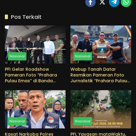
Pos Terkait
Nasional
Nasional
PFI Gelar Roadshow
Wabup Tanah Datar
Pameran Foto “Prahara
Resmikan Pameran Foto
Pulau Emas” di Banda
Jurnalistik “Prahara Pulau
Aceh, Angkat Edukasi
Emas”, Edukasi Masyarakat
Mitigasi Bencana
tentang Pentingnya
Menjaga Alam
Nasional
Nasional
Kasat Narkoba Polres
PFI, Yayasan mataWaktu,