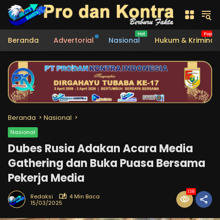
Langsung
ke
konten
Beranda
Advertorial
Nasional
Hukum & Kriminal
Beranda
Nasional
Nasional
Dubes Rusia Adakan Acara Media
Gathering dan Buka Puasa Bersama
Pekerja Media
138
Redaksi
4 Min Baca
15/03/2025