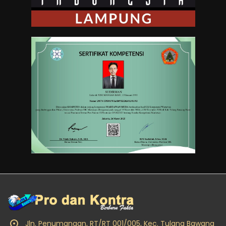
Jln. Penumangan, RT/RT 001/005, Kec. Tulang Bawang