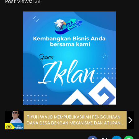
Post Views:
138
TIYUH WAJIB MEMPUBLIKASIKAN PENGGUNAAN
DANA DESA DENGAN MEKANISME DAN ATURAN
YANG BERLAKU.