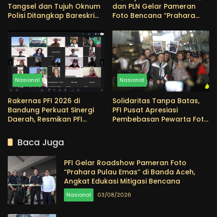
Tangsel dan Tujuh Oknum
dan PLN Gelar Pameran
Polisi Ditangkap Bareskrim
Foto Bencana “Prahara
Terkait Dugaan
Pulau Emas” di
Penyalahgunaan Narkoba
Pagaruyuang
Nasional
Nasional
Rakernas PFI 2026 di
Solidaritas Tanpa Batas,
Bandung Perkuat Sinergi
PFI Pusat Apresiasi
Daerah, Resmikan PFI
Pembebasan Pewarta Foto
Denpasar sebagai
Thoudy Badai
Konstituen ke-22
Baca Juga
PFI Gelar Roadshow Pameran Foto
“Prahara Pulau Emas” di Banda Aceh,
Angkat Edukasi Mitigasi Bencana
Nasional
03/08/2026