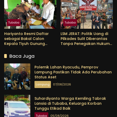
Tubaba
Tubaba
Hariyanto Resmi Daftar
LSM JERAT: Politik Uang di
sebagai Bakal Calon
Pilkades Sulit Diberantas
Kepala Tiyuh Gunung
Tanpa Penegakan Hukum
Menanti, Siap Lanjutkan
yang Tegas
Pembangunan dan
Baca Juga
Tingkatkan Kesejahteraan
Warga
Polemik Lahan Ryacudu, Pemprov
Lampung Pastikan Tidak Ada Perubahan
Status Aset
Lampung
07/08/2026
Suhardiyanto Warga Kemiling Tabrak
Lansia di Tubaba, Keluarga Korban
Tunggu Etikad Baik
Tubaba
05/08/2026