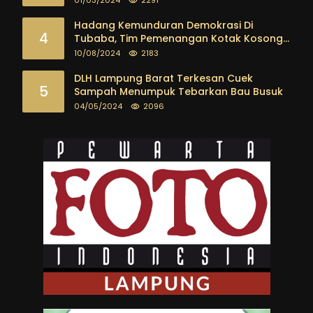
01/03/2024
2291
Kalangan Pemuda sampai dengan tokoh
masyarakat
Hadang Kemunduran Demokrasi Di
4
Tubaba, Tim Pemenangan Kotak Kosong
Segera Dibentuk
10/08/2024
2183
DLH Lampung Barat Terkesan Cuek
5
Sampah Menumpuk Tebarkan Bau Busuk
04/05/2024
2096