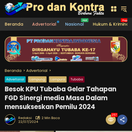
Langsung
ke
konten
Beranda
Advertorial
Nasional
Hukum & Kriminal
Beranda
Advertorial
Advertorial
Lampung
Lampura
Tubaba
Besok KPU Tubaba Gelar Tahapan
FGD Sinergi media Masa Dalam
mensukseskan Pemilu 2024
257
Redaksi
2 Min Baca
22/07/2024