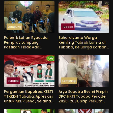
Lampung
Tubaba
Polemik Lahan Ryacudu,
Suhardiyanto Warga
Pemprov Lampung
Kemiling Tabrak Lansia di
Pastikan Tidak Ada
Tubaba, Keluarga Korban
Perubahan Status Aset
Tunggu Etikad Baik
Tubaba
Lampung
Pergantian Kapolres, KESTI
Arya Saputra Resmi Pimpin
TTKKDH Tubaba: Apresiasi
DPC HKTI Tubaba Periode
untuk AKBP Sendi, Selamat
2026–2031, Siap Perkuat
Bertugas untuk AKBP
Sektor Pertanian
Himmawan