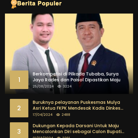
Berkompetisi di Pilkada Tubaba, Surya
1
Jaya Rades dan Paisol Dipastikan Maju
25/08/2024
3224
Buruknya pelayanan Puskesmas Mulya
2
Asri Ketua FKPK Mendesak Kadis Dinkes
Tubaba Ambil Tindakan Tegas
17/04/2024
2488
Dukungan Kepada Darsani Untuk Maju
3
Mencalonkan Diri sebagai Calon Bupati
Tubaba Terus Mengalir Baik Dari