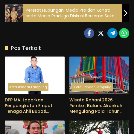
Pererat Hubungan, Media Pro dan Kontra
serta Media Praduga Diskusi Bersama Sekda
Lampung
Pos Terkait
Kota Bandar Lampung
Kota Bandar Lampung
DPP MAI Laporkan
Wisata Rohani 2026
Pengangkatan Empat
Pemkot Balam: Akankah
Tenaga Ahli Bupati
Mengulang Pola Tahun
Pringsewu ke Kejari, Soroti
Lalu yang Menjadi Sorotan
Dugaan Pemborosan
BPK?
Anggaran