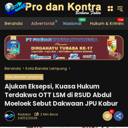
Langsung
ke
konten
Beranda
Advertorial
Nasional
Hukum & Kriminal
Beranda
Kota Bandar Lampung
Kota Bandar Lampung
Ajukan Eksepsi, Kuasa Hukum
Terdakwa OTT LSM di RSUD Abdul
Moeloek Sebut Dakwaan JPU Kabur
82
Redaksi
2 Min Baca
24/02/2026