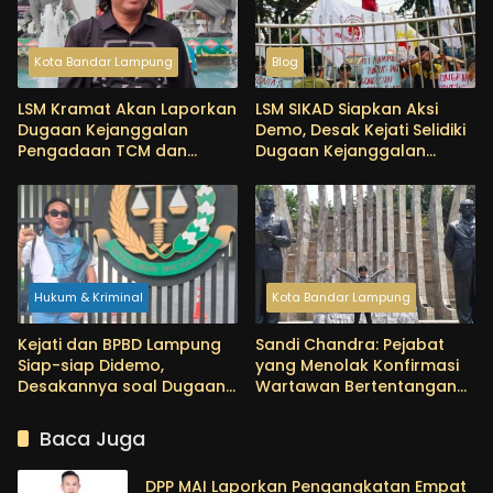
Kota Bandar Lampung
Blog
LSM Kramat Akan Laporkan
LSM SIKAD Siapkan Aksi
Dugaan Kejanggalan
Demo, Desak Kejati Selidiki
Pengadaan TCM dan
Dugaan Kejanggalan
Reagen Sanitarian Kit
Proyek DED PSDA Lampung
Dinkes Tubaba ke KPK dan
Kejagung
Hukum & Kriminal
Kota Bandar Lampung
Kejati dan BPBD Lampung
Sandi Chandra: Pejabat
Siap-siap Didemo,
yang Menolak Konfirmasi
Desakannya soal Dugaan
Wartawan Bertentangan
Penyimpangan Proyek Air
dengan Semangat
Bersih 2025-2026
Demokrasi
Baca Juga
DPP MAI Laporkan Pengangkatan Empat