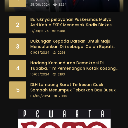
25/08/2024
3224
Buruknya pelayanan Puskesmas Mulya
2
Asri Ketua FKPK Mendesak Kadis Dinkes
Tubaba Ambil Tindakan Tegas
17/04/2024
2488
Dukungan Kepada Darsani Untuk Maju
3
Mencalonkan Diri sebagai Calon Bupati
Tubaba Terus Mengalir Baik Dari
01/03/2024
2291
Kalangan Pemuda sampai dengan tokoh
masyarakat
Hadang Kemunduran Demokrasi Di
4
Tubaba, Tim Pemenangan Kotak Kosong
Segera Dibentuk
10/08/2024
2183
DLH Lampung Barat Terkesan Cuek
5
Sampah Menumpuk Tebarkan Bau Busuk
04/05/2024
2096