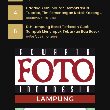
Kalangan Pemuda sampai dengan tokoh
masyarakat
Hadang Kemunduran Demokrasi Di
4
Tubaba, Tim Pemenangan Kotak Kosong
Segera Dibentuk
10/08/2024
2183
DLH Lampung Barat Terkesan Cuek
5
Sampah Menumpuk Tebarkan Bau Busuk
04/05/2024
2096