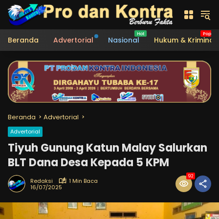
Langsung
ke
konten
Beranda
Advertorial
Nasional
Hukum & Kriminal
Beranda
Advertorial
Advertorial
Tiyuh Gunung Katun Malay Salurkan
BLT Dana Desa Kepada 5 KPM
92
Redaksi
1 Min Baca
16/07/2025