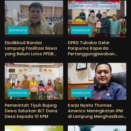
Advertorial
Advertorial
Disdikbud Bandar
DPRD Tubaba Gelar
Lampung Fasilitasi Siswa
Paripurna Raperda
yang Belum Lolos PPDB
Pertanggungjawaban
Masuk SMP Negeri
APBD Tahun 2025
Advertorial
Advertorial
Pemerintah Tiyuh Bujung
Karja Nyata Thomas
Dewa Salurkan BLT Dana
Americo Meningkatan IPM
Desa kepada 10 KPM
di Lampung Menghasilkan
Siswa SMAN 14 Bandar
Lampung 100 Persen Lolos