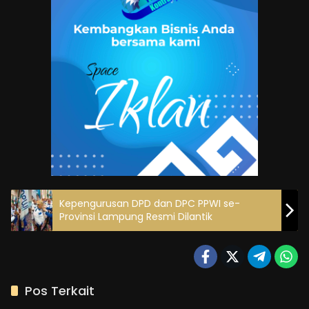
Kepengurusan DPD dan DPC PPWI se-
Provinsi Lampung Resmi Dilantik
Pos Terkait