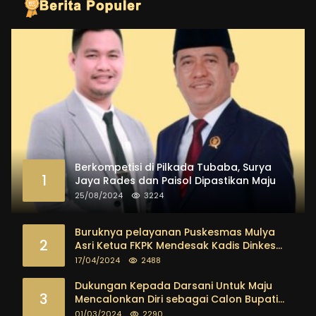
Berkompetisi di Pilkada Tubaba, Surya
1
Jaya Rades dan Paisol Dipastikan Maju
25/08/2024
3224
Buruknya pelayanan Puskesmas Mulya
2
Asri Ketua FKPK Mendesak Kadis Dinkes
Tubaba Ambil Tindakan Tegas
17/04/2024
2488
Dukungan Kepada Darsani Untuk Maju
3
Mencalonkan Diri sebagai Calon Bupati
Tubaba Terus Mengalir Baik Dari
01/03/2024
2290