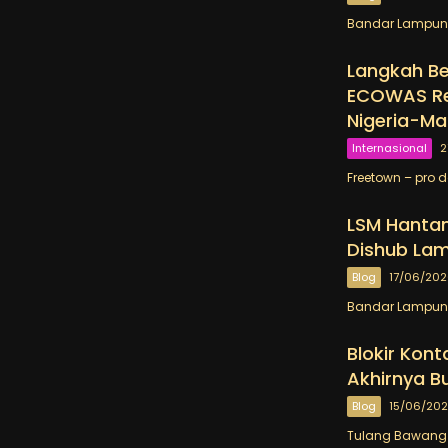
Bandar Lampung
Langkah Be
ECOWAS Res
Nigeria-Ma
Internasional
2
Freetown – pro d
LSM Hantam
Dishub Lam
Blog
17/06/20
Bandar Lampung
Blokir Kon
Akhirnya B
Blog
15/06/20
Tulang Bawang 