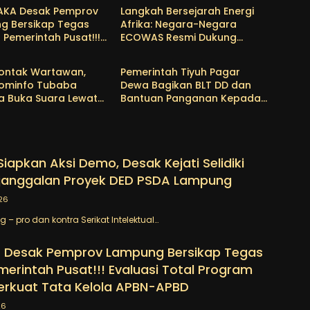
AKA Desak Pemprov
Langkah Bersejarah Energi
g Bersikap Tegas
Afrika: Negara-Negara
Pemerintah Pusat!!!
ECOWAS Resmi Dukung
Advertorial
si Total Program MBG
Proyek Pipa Gas Atlantik
kuat Tata Kelola
Nigeria-Maroko
Kontak Wartawan,
Pemerintah Tiyuh Pagar
PBD
Kominfo Tubaba
Dewa Bagikan BLT DD dan
a Buka Suara Lewat
Bantuan Panganan Kepada
wab
Warga
iapkan Aksi Demo, Desak Kejati Selidiki
janggalan Proyek DED PSDA Lampung
26
– pro dan kontra Serikat Intelektual…
 Desak Pemprov Lampung Bersikap Tegas
erintah Pusat!!! Evaluasi Total Program
erkuat Tata Kelola APBN-APBD
26