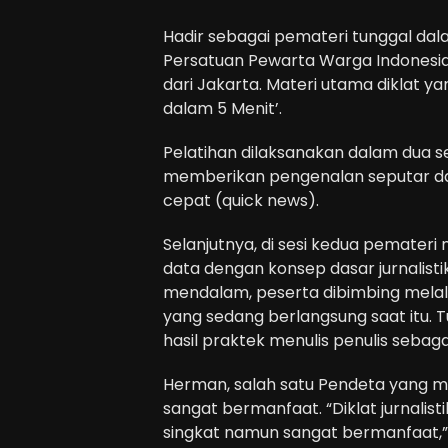
Hadir sebagai pemateri tunggal dal
Persatuan Pewarta Warga Indonesia 
dari Jakarta. Materi utama diklat ya
dalam 5 Menit’.
Pelatihan dilaksanakan dalam dua se
memberikan pengenalan seputar dasa
cepat (quick news).
Selanjutnya, di sesi kedua pemater
data dengan konsep dasar jurnalist
mendalam, peserta dibimbing melalu
yang sedang berlangsung saat itu. 
hasil praktek menulis penulis sebaga
Herman, salah satu Pendeta yang me
sangat bermanfaat. “Diklat jurnalis
singkat namun sangat bermanfaat