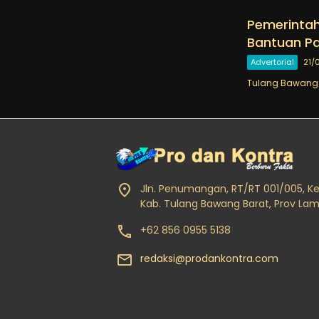
Pemerintah
Bantuan P
Advertorial
21/
Tulang Bawang B
Jln. Penumangan, RT/RT 001/005, K
Kab. Tulang Bawang Barat, Prov La
+62 856 0955 5138
redaksi@prodankontra.com