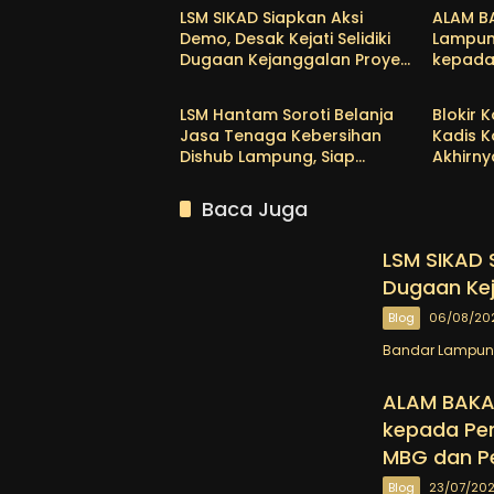
LSM SIKAD Siapkan Aksi
ALAM B
Demo, Desak Kejati Selidiki
Lampun
Dugaan Kejanggalan Proyek
kepada 
Blog
Blog
DED PSDA Lampung
Evalua
dan Per
LSM Hantam Soroti Belanja
Blokir 
APBN-A
Jasa Tenaga Kebersihan
Kadis 
Dishub Lampung, Siap
Akhirny
Koordinasi ke Kejati
Hak Ja
Baca Juga
LSM SIKAD S
Dugaan Ke
Blog
06/08/20
Bandar Lampung 
ALAM BAKA
kepada Pem
MBG dan P
Blog
23/07/20