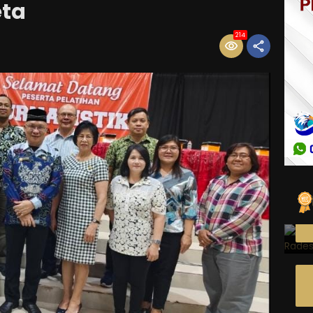
eta
214