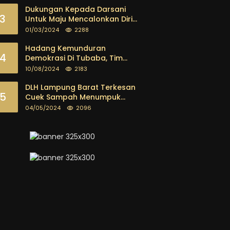
Tegas
Dukungan Kepada Darsani
3
Untuk Maju Mencalonkan Diri
sebagai Calon Bupati
01/03/2024
2288
Tubaba Terus Mengalir Baik
Dari Kalangan Pemuda
Hadang Kemunduran
4
sampai dengan tokoh
Demokrasi Di Tubaba, Tim
masyarakat
Pemenangan Kotak Kosong
10/08/2024
2183
Segera Dibentuk
DLH Lampung Barat Terkesan
5
Cuek Sampah Menumpuk
Tebarkan Bau Busuk
04/05/2024
2096