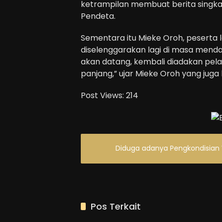
ketrampilan membuat berita singka
Pendeta.
Sementara itu Mieke Oroh, peserta 
diselenggarakan lagi di masa mend
akan datang, kembali diadakan pelat
panjang,” ujar Mieke Oroh yang juga
Post Views:
214
Diduga adanya Pengkondisian 
Pos Terkait
Blog
Blog