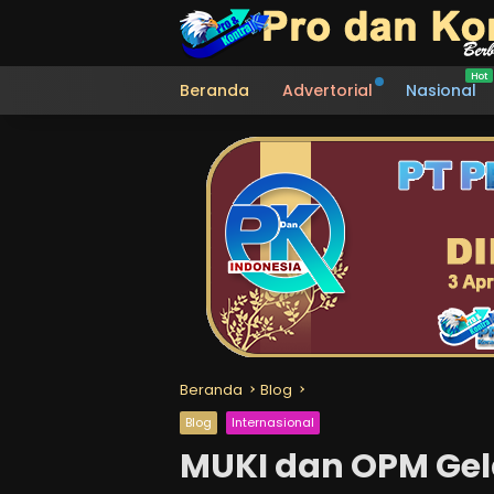
Langsung
ke
konten
Beranda
Advertorial
Nasional
Beranda
Blog
Blog
Internasional
MUKI dan OPM Gela