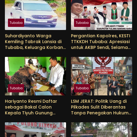
Tubaba
Tubaba
Suhardiyanto Warga
Pergantian Kapolres, KESTI
Kemiling Tabrak Lansia di
TTKKDH Tubaba: Apresiasi
Tubaba, Keluarga Korban
untuk AKBP Sendi, Selamat
Tunggu Etikad Baik
Bertugas untuk AKBP
Himmawan
Tubaba
Tubaba
Hariyanto Resmi Daftar
LSM JERAT: Politik Uang di
sebagai Bakal Calon
Pilkades Sulit Diberantas
Kepala Tiyuh Gunung
Tanpa Penegakan Hukum
Menanti, Siap Lanjutkan
yang Tegas
Pembangunan dan
Tingkatkan Kesejahteraan
Warga