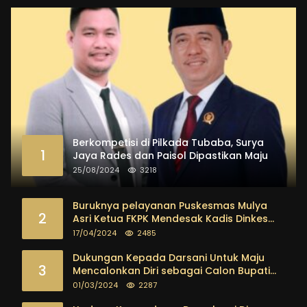
Berkompetisi di Pilkada Tubaba, Surya
1
Jaya Rades dan Paisol Dipastikan Maju
25/08/2024
3218
Buruknya pelayanan Puskesmas Mulya
2
Asri Ketua FKPK Mendesak Kadis Dinkes
Tubaba Ambil Tindakan Tegas
17/04/2024
2485
Dukungan Kepada Darsani Untuk Maju
3
Mencalonkan Diri sebagai Calon Bupati
Tubaba Terus Mengalir Baik Dari
01/03/2024
2287
Kalangan Pemuda sampai dengan tokoh