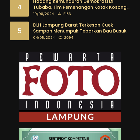
masyarakat
Hadang Kemunduran Demokrasi Di
4
Tubaba, Tim Pemenangan Kotak Kosong
Segera Dibentuk
10/08/2024
2183
DLH Lampung Barat Terkesan Cuek
5
Sampah Menumpuk Tebarkan Bau Busuk
04/05/2024
2094