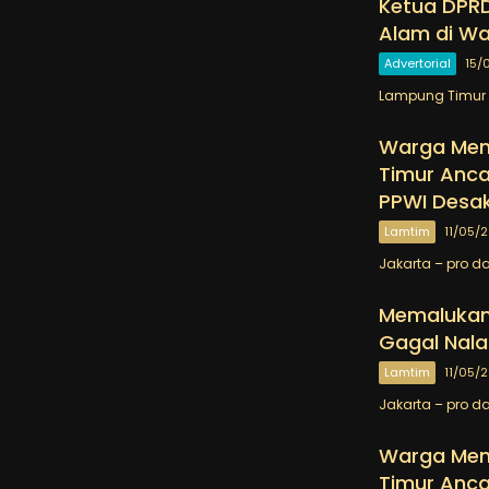
Ketua DPRD
Alam di W
Advertorial
15/
Lampung Timur –
Warga Menj
Timur Anc
PPWI Desa
Lamtim
11/05/
Jakarta – pro d
Memalukan
Gagal Nala
Lamtim
11/05/
Jakarta – pro 
Warga Menj
Timur Anc