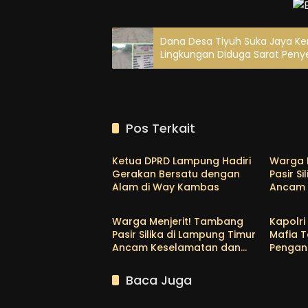
Dana Desa Tiyuh Suka Jaya Kem
Lingkungan Diduga Sarat Pen
Pos Terkait
Advertorial
Lamti
Ketua DPRD Lampung Hadiri
Warga 
Gerakan Bersatu dengan
Pasir S
Alam di Way Kambas
Ancam 
Lamtim
Lamti
Rusak L
Desak 
Warga Menjerit! Tambang
Kapolri
Pasir Silika di Lampung Timur
Mafia 
Ancam Keselamatan dan
Pengan
Rusak Lingkungan, PPWI
Tambang
Desak Penegakan Hukum!
Lampun
Baca Juga
Tersen