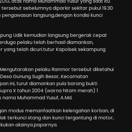
4 ZDG, atas nama Muhammad Yusuf yang saat itu
tersebut sebelumnya diparkir sekitar pukul 19.30
a pengawasan langsung,dengan kondisi kunci
mpung Udik kemudian langsung bergerak cepat
erduga pelaku telah berhasil diamankan,
 yang telah dicuri.tutur Kapolsek sekampung
r Mengutarakan pelaku Ranmor tersebut diketahui
a Desa Gunung Sugih Besar, Kecamatan
n ini, turut diamankan pula barang bukti
Supra X tahun 2004 (warna hitam merah) 1
as nama Muhammad Yusuf, A.Md.
dengan modus memanfaatkan kelengahan korban, di
k terkunci stang dan kunci tergantung di motor,
ukan aksinya.paparnya.