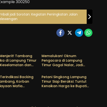
bali jadi Sorotan: Kegiatan Peningkatan Jalan
yelewengan
m
Lamtim
Menjerit! Tambang
Memalukan! Oknum
ilika di Lampung Timur
Pengacara di Lampung
Keselamatan dan
Timur Gagal Nalar, Jadi
m
Lamtim
ingkungan, PPWI
Jongos Dewan Pers
Penegakan Hukum!
 Terindikasi Backing
Petani Singkong Lampung
Tambang, Korban
Timur Siap Beraksi: Tuntut
iayaan Mafia
Kenaikan Harga ke Bupati
 Pasir Silika
dan DPRD
g Timur Tak
tuh Hukum