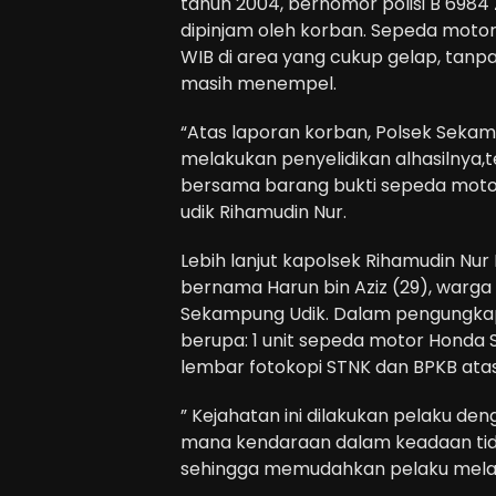
tahun 2004, bernomor polisi B 698
dipinjam oleh korban. Sepeda motor 
WIB di area yang cukup gelap, tanp
masih menempel.
“Atas laporan korban, Polsek Seka
melakukan penyelidikan alhasilnya,t
bersama barang bukti sepeda motor
udik Rihamudin Nur.
Lebih lanjut kapolsek Rihamudin Nu
bernama Harun bin Aziz (29), warg
Sekampung Udik. Dalam pengungkapa
berupa: 1 unit sepeda motor Honda 
lembar fotokopi STNK dan BPKB at
” Kejahatan ini dilakukan pelaku 
mana kendaraan dalam keadaan tida
sehingga memudahkan pelaku melak