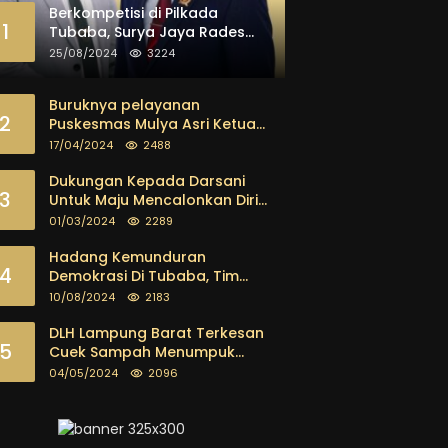
Berkompetisi di Pilkada
1
Tubaba, Surya Jaya Rades
dan Paisol Dipastikan Maju
25/08/2024
3224
Buruknya pelayanan
2
Puskesmas Mulya Asri Ketua
FKPK Mendesak Kadis Dinkes
17/04/2024
2488
Tubaba Ambil Tindakan
Tegas
Dukungan Kepada Darsani
3
Untuk Maju Mencalonkan Diri
sebagai Calon Bupati
01/03/2024
2289
Tubaba Terus Mengalir Baik
Dari Kalangan Pemuda
Hadang Kemunduran
4
sampai dengan tokoh
Demokrasi Di Tubaba, Tim
masyarakat
Pemenangan Kotak Kosong
10/08/2024
2183
Segera Dibentuk
DLH Lampung Barat Terkesan
5
Cuek Sampah Menumpuk
Tebarkan Bau Busuk
04/05/2024
2096