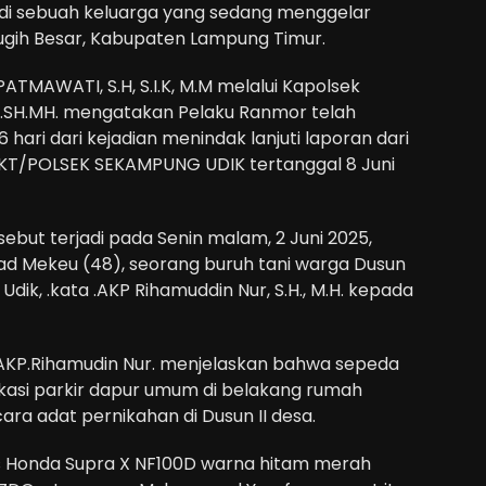
 di sebuah keluarga yang sedang menggelar
ugih Besar, Kabupaten Lampung Timur.
ATMAWATI, S.H, S.I.K, M.M melalui Kapolsek
r.SH.MH. mengatakan Pelaku Ranmor telah
 hari dari kejadian menindak lanjuti laporan dari
KT/POLSEK SEKAMPUNG UDIK tertanggal 8 Juni
ebut terjadi pada Senin malam, 2 Juni 2025,
mad Mekeu (48), seorang buruh tani warga Dusun
dik, .kata .AKP Rihamuddin Nur, S.H., M.H. kepada
AKP.Rihamudin Nur. menjelaskan bahwa sepeda
lokasi parkir dapur umum di belakang rumah
ra adat pernikahan di Dusun II desa.
nis Honda Supra X NF100D warna hitam merah